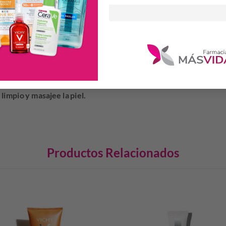
LA?
ema Boost Hidratante 72H en el rostro y cuello 2 veces al día, p
 limpio y masajee la piel.
Productos Relacionados
S