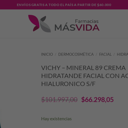
ENVÍOS GRATIS A TODO EL PAÍS A PARTIR DE $60.000
INICIO
/
DERMOCOSMÉTICA
/
FACIAL
/
HIDR
VICHY – MINERAL 89 CREMA
HIDRATANDE FACIAL CON A
HIALURONICO S/F
El
El
$
101.997,00
$
66.298,05
precio
pre
Hay existencias