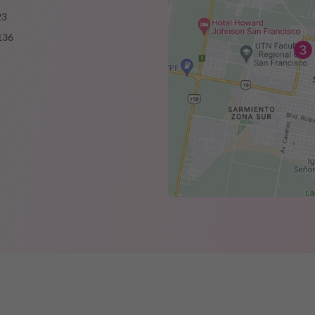
23
136