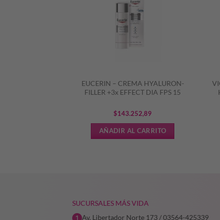
ATOPIC PRO-AMP
EUCERIN – CREMA HYALURON-
VI
 PIEL ATOPICA
FILLER +3x EFFECT DIA FPS 15
626,23
$
143.252,89
L CARRITO
AÑADIR AL CARRITO
SUCURSALES MÁS VIDA
Av. Libertador Norte 173 / 03564-425339