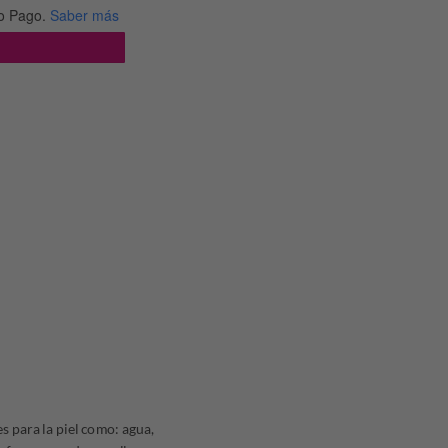
ual
o Pago.
Saber más
.
.298,05.
s para la piel como: agua,