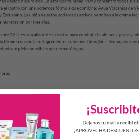
inas y ácido hialurónico. En esta oportunidad, Vichy concentró todos sus e
a el rostro con una poderosa fórmula que combina: Agua Volcánica de Vic
y Escualano. La unión de estos poderosos activos permiten a la crema faci
 hidratación por tres días.
te 72 H. es una aliada de tu rostro para combatir la piel seca, grasa y 
 la fórmula no contiene ingredientes controvertidos (sin silicona, colorant
robada en pieles sensibles por dermatólogos.
 horas
iel
lar
¡Suscribit
e la piel contra los factores del exposoma
Dejanos tu mail y
recibí of
¡APROVECHA DESCUENTOS 