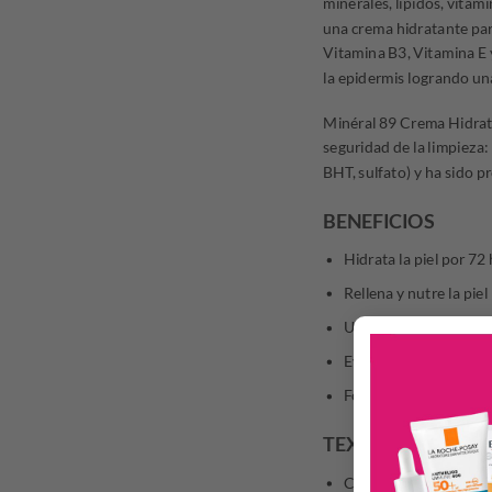
minerales, lípidos, vitam
una crema hidratante par
Vitamina B3, Vitamina E 
la epidermis logrando una
Minéral 89 Crema Hidratan
seguridad de la limpieza:
BHT, sulfato) y ha sido p
BENEFICIOS
Hidrata la piel por 72
Rellena y nutre la piel
Unifica el tono de la p
Evita la oxidación celu
Fortalece la barrera d
TEXTURA
Crema fresca