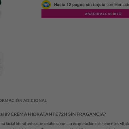
original
act
Hasta 12 pagos sin tarjeta
con Mercad
AÑADIR AL CARRITO
era:
es:
$101.997,00
$66
ORMACIÓN ADICIONAL
néral 89 CREMA HIDRATANTE 72H SIN FRAGANCIA?
a facial hidratante, que colabora con la recuperación de elementos vitale