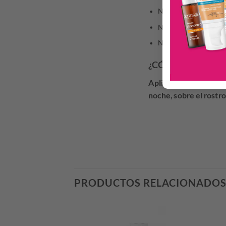
No pegajoso
No graso
No comedogénico
¿CÓMO UTILIZAR
Aplique Minéral 89 Cr
noche, sobre el rostro
PRODUCTOS RELACIONADO