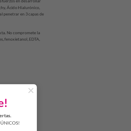
sfuerzos en desarrollar
hy, Ácido Hialurónico,
al penetrar en 3 capas de
mixta. No compromete la
es, fenoxietanol, EDTA,
×
e!
ertas.
ÚNICOS!