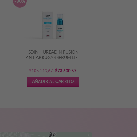
-30%
ISDIN – UREADIN FUSION
ANTIARRUGAS SERUM LIFT
El
El
$
105.143,67
$
73.600,57
precio
precio
AÑADIR AL CARRITO
original
actual
era:
es:
$105.143,67.
$73.600,57.