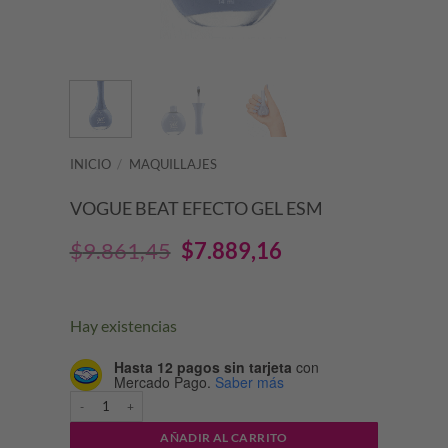
INICIO
/
MAQUILLAJES
VOGUE BEAT EFECTO GEL ESM
El
El
$
9.861,45
$
7.889,16
precio
precio
original
actual
Hay existencias
era:
es:
Hasta 12 pagos sin tarjeta
con
Mercado Pago.
Saber más
$9.861,45.
$7.889,16.
VOGUE BEAT EFECTO GEL ESM cantidad
AÑADIR AL CARRITO