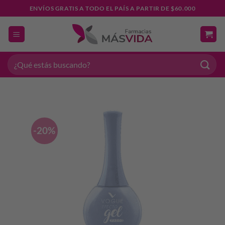
Saltar
ENVÍOS GRATIS A TODO EL PAÍS A PARTIR DE $60.000
al
contenido
Buscar
por:
-20%