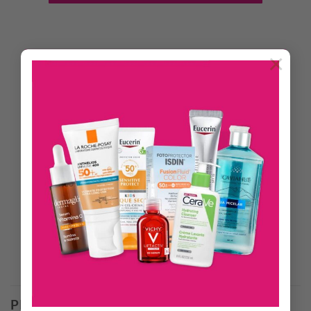
×
DESCRIPCIÓN
INFORMACIÓN ADICIONAL
Esmaltes Efecto Gel de la nueva colección Latin Flow Fest.
Lucí un increíble color y brillo hasta por 10 días con Biotina y
Argán.
En solo 2 pasos: elegí tu color favorito de la colección y aplicá
brillo Diamante para una mayor duración (se vende por
separado).
Productos Relacionados
PRODUCTOS RELACIONADOS