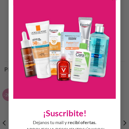
INFORMACIÓN ADICIONAL
Labial Colorissimo Líquido hasta 8 horas de duración con
acabado mate, disfruta de la alta intensidad de color.
Contiene vitamina E y aceite de aguacate.
Productos Relacionados
PRODUCTOS RELACIONADOS
-20%
¡Suscribite!
Dejanos tu mail y
recibí ofertas.