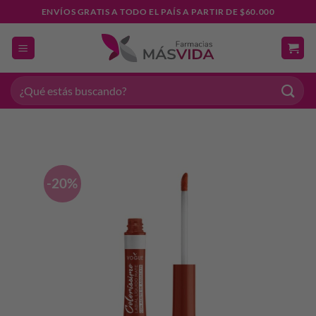
Saltar
ENVÍOS GRATIS A TODO EL PAÍS A PARTIR DE $60.000
al
contenido
Buscar
por:
-20%