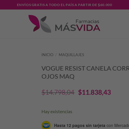
ENVÍOS GRATIS A TODO EL PAÍS A PARTIR DE $60.000
INICIO
/
MAQUILLAJES
VOGUE RESIST CANELA COR
OJOS MAQ
El
El
$
14.798,04
$
11.838,43
precio
prec
Hay existencias
original
actu
Hasta 12 pagos sin tarjeta
con Mercad