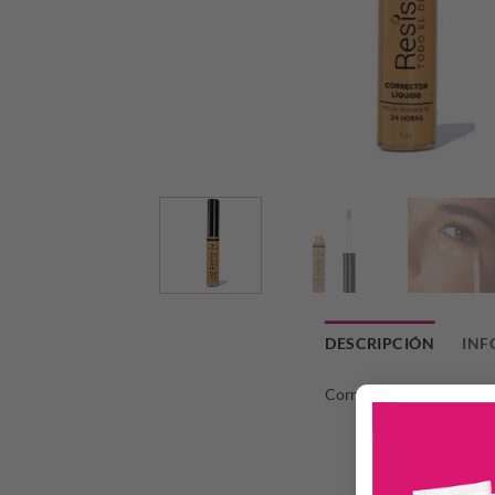
DESCRIPCIÓN
INF
Corrector liquido Resist 