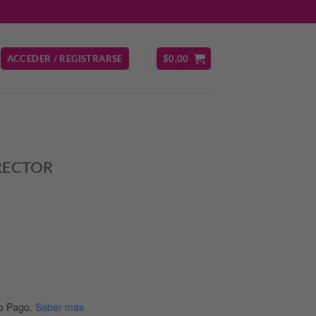
ACCEDER / REGISTRARSE
$
0,00
RECTOR
io
al
o Pago.
Saber más