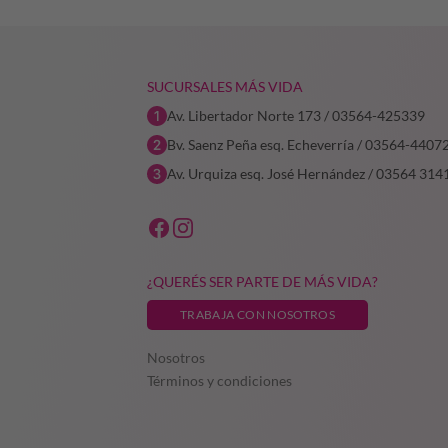
$9.861,45.
$7.889,16.
$15.473,22.
$12.378,58.
SUCURSALES MÁS VIDA
Av. Libertador Norte 173 / 03564-425339
Bv. Saenz Peña esq. Echeverría / 03564-4407
Av. Urquiza esq. José Hernández / 03564 314
¿QUERÉS SER PARTE DE MÁS VIDA?
TRABAJA CON NOSOTROS
Nosotros
Términos y condiciones