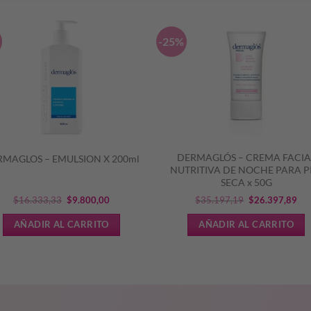
-25%
DERMAGLÓS – CREMA FACIA
MAGLOS – EMULSION X 200ml
NUTRITIVA DE NOCHE PARA P
SECA x 50G
El
El
El
El
$
16.333,33
$
9.800,00
$
35.197,19
$
26.397,89
precio
precio
precio
pre
AÑADIR AL CARRITO
AÑADIR AL CARRITO
original
actual
original
act
era:
es:
era:
es:
$16.333,33.
$9.800,00.
$35.197,19.
$26