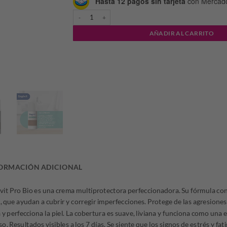
Hasta 12 pagos sin tarjeta
con Mercad
BAGOVIT FACIAL PRO BIO CC CREMA x50G cantidad
AÑADIR AL CARRITO
ORMACIÓN ADICIONAL
it Pro Bio es una crema multiprotectora perfeccionadora. Su fórmula con
 que ayudan a cubrir y corregir imperfecciones. Protege de las agresiones
y perfecciona la piel. La cobertura es suave, liviana y funciona como una 
so. Resultados visibles a los 7 días. Se siente que los signos de estrés y fati