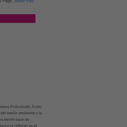
o Pago.
Saber más
tiene Pollushield, Ácido
 del medio ambiente y la
excelente base de
ga no se reflejan en el