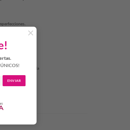
imperfecciones.
×
e!
ertas.
ÚNICOS!
ad, simplemente con la
 lo deseas.
ENVIAR