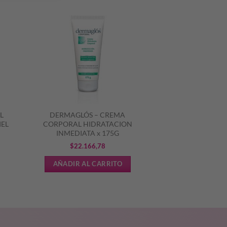
L
DERMAGLÓS – CREMA
IEL
CORPORAL HIDRATACION
INMEDIATA x 175G
$
22.166,78
cio
AÑADIR AL CARRITO
ual
.397,89.