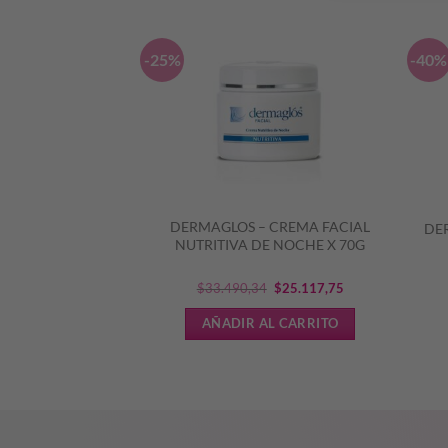
-25%
-40%
– PROTECTOR
DERMAGLOS – CREMA FACIAL
DER
AY CONTINUO
NUTRITIVA DE NOCHE X 70G
PS 50 x 170ML
El
El
428,41
$
33.490,34
$
25.117,75
precio
precio
L CARRITO
AÑADIR AL CARRITO
original
actual
era:
es:
$33.490,34.
$25.117,75.