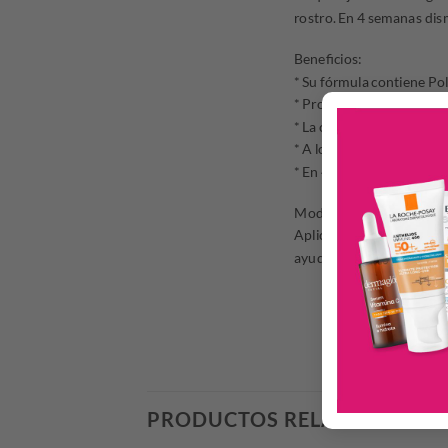
rostro. En 4 semanas dis
Beneficios:
* Su fórmula contiene Pol
* Protege de las agresion
* La cobertura es suave, 
* A los 7 días se siente qu
* En 4 semanas disminuye
Modo de uso:
Aplica una pequeña canti
ayuda de tus dedos, repar
PRODUCTOS RELACIONADO