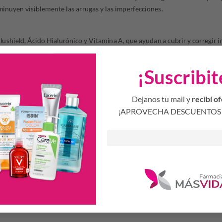
minuyen visiblemente las arrugas y las imperfecciones.
lushield, Ácido Hialurónico y Vitamina A, que ayudan a cubrir y corregir 
es del medio ambiente y la polución, además hidrata y perfecciona la piel.
liviana y funciona como una excelente base de maquillaje. Sin efecto graso.
¡Suscribit
e los signos de estrés y fatiga no se reflejan en el rostro.
n visiblemente las arrugas y las imperfecciones.
Dejanos tu mail y
recibí of
¡APROVECHA DESCUENTOS 
dad sobre tu rostro. Podes hacerlo con una esponja o, para más comodid
tiendo bien y cubriendo todas las zonas. Podes aplicar una segunda vez si
Productos Relacionados
S