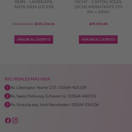
ISDIN – LAMBDAPIL
VICHY – CAPITAL SOLEIL
ANTICAIDA LOCION
LECHE HIDRATANTE FPS
50+ x 300ml
El
El
$
144.623,44
$
101.236,41
$
95.021,00
precio
precio
original
actual
AÑADIR AL CARRITO
AÑADIR AL CARRITO
era:
es:
6,25.
$144.623,44.
$101.236,41.
SUCURSALES MÁS VIDA
Av. Libertador Norte 173 / 03564-425339
Bv. Saenz Peña esq. Echeverría / 03564-440723
Av. Urquiza esq. José Hernández / 03564 314136