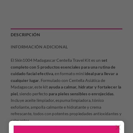
DESCRIPCIÓN
INFORMACIÓN ADICIONAL
El Skin1004 Madagascar Centella Travel Kit es un
set
completo con 5 productos esenciales para una rutina de
cuidado facial efectiva
, en formato mini
ideal para llevar a
cualquier lugar
. Formulado con Centella Asiática de
Madagascar, este kit
ayuda a calmar, hidratar y fortalecer la
piel
, siendo perfecto
para pieles sensibles o enrojecidas
.
Incluye aceite limpiador, espuma limpiadora, tónico
exfoliante, ampolla calmante e hidratante y crema
refrescante, todos con potentes propiedades antioxidantes y
calmantes.
×
DESCRIPCIÓN