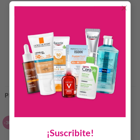
×
DESCRIPCIÓN
INFORMACIÓN ADICIONAL
Blend 4 Estaciones (Yerba mate despalillada, Hojas naturales
de Estevia y Esencia Natural de Naranja)
Productos Relacionados
PRODUCTOS RELACIONADOS
-30%
¡Suscribite!