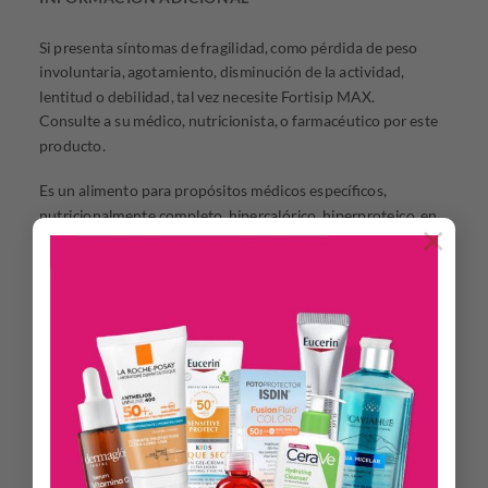
Si presenta síntomas de fragilidad, como pérdida de peso
involuntaria, agotamiento, disminución de la actividad,
lentitud o debilidad, tal vez necesite Fortisip MAX.
Consulte a su médico, nutricionista, o farmacéutico por este
producto.
Es un alimento para propósitos médicos específicos,
nutricionalmente completo, hipercalórico, hiperproteico, en
×
polvo, de sabor neutro y vainilla con nutrientes múltiples
para el tratamiento de la fragilidad.
Fortisip MAX puede ser administrado por vía oral o por
sonda utilizándolo como única fuente de alimentación o
como complemento nutricional, y gracias a su presentación
de sabor neutro permite enriquecer las preparaciones dulces
y saladas sin alterar su sabor.
Es adecuado como apoyo nutricional oral o enteral
permitiendo incrementar el aporte de energía, proteínas y
micronutrientes en pacientes frágiles, que no alcanzan a