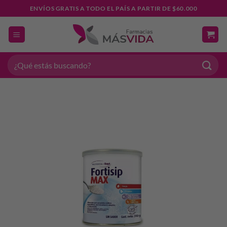
Saltar
ENVÍOS GRATIS A TODO EL PAÍS A PARTIR DE $60.000
al
contenido
Buscar
por: