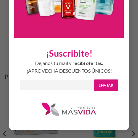
cubrir todos los requerimientos nutricionales con alimentos
convencionales, desnutridos o en riesgo de desnutrición.
SIN SABOR. Presentación Lata de 350 gramos.
¡Suscribite!
Productos Relacionados
Dejanos tu mail y
recibí ofertas.
¡APROVECHA DESCUENTOS ÚNICOS!
PRODUCTOS RELACIONADOS
ENVIAR