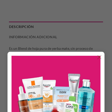
DESCRIPCIÓN
INFORMACIÓN ADICIONAL
Es un Blend de hoja pura de yerba mate, sin proceso de
×
industrialización, sin palos y sin polvo, con hojas de cedrón y
menta. Otra excelente opción que cae y muy bien. Rinde 1 L.
Formas de preparación
1) Calentar agua a 80 ºC y colocarla en un termo.
2) Elegir un mate chico de loza, vidrio o acero.
3) Agregarle “Dulce Concepción” hasta 1/2 de su capacidad
(3-4 cuch. soperas).