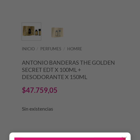
INICIO
/
PERFUMES
/
HOMRE
ANTONIO BANDERAS THE GOLDEN
SECRET EDT X 100ML +
DESODORANTE X 150ML
$
47.759,05
Sin existencias
×