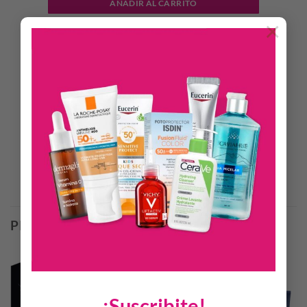
AÑADIR AL CARRITO
×
DESCRIPCIÓN
INFORMACIÓN ADICIONAL
Set Banderas Blue EDT 100ml + Deo 150ml Hombre
Productos Relacionados
PRODUCTOS RELACIONADOS
¡Suscribite!