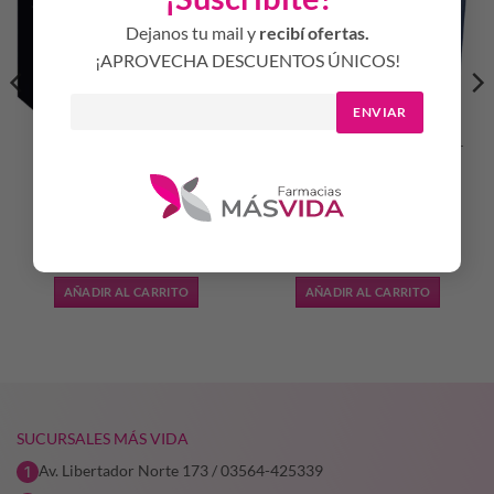
Dejanos tu mail y
recibí ofertas.
¡APROVECHA DESCUENTOS ÚNICOS!
ENVIAR
KEVIN BLACK ESTUCHE
DAVID BECHAM BLUE SET
EDT X 60ML +
EDT PERFUME x50ML +
DESODORANTE X150ML
SHOWER GEL x200ML
$
34.290,93
$
36.222,46
AÑADIR AL CARRITO
AÑADIR AL CARRITO
SUCURSALES MÁS VIDA
Av. Libertador Norte 173 / 03564-425339