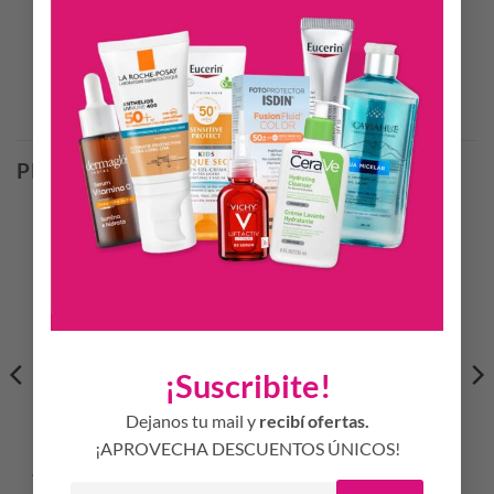
CÓDIGO DE BARRAS
8710103845485
Productos Relacionados
PRODUCTOS RELACIONADOS
¡Suscribite!
Dejanos tu mail y
recibí ofertas.
¡APROVECHA DESCUENTOS ÚNICOS!
CHICCO PLATO FACIL
AVENT – Mamadera 125ml
ALIMENTACION NEUTRAL
Anti-Colic