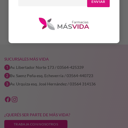
ENVIAR
$
14.454,54
$
26.469,81
AÑADIR AL CARRITO
AÑADIR AL CARRITO
SUCURSALES MÁS VIDA
Av. Libertador Norte 173 / 03564-425339
Bv. Saenz Peña esq. Echeverría / 03564-440723
Av. Urquiza esq. José Hernández / 03564 314136
¿QUERÉS SER PARTE DE MÁS VIDA?
TRABAJA CON NOSOTROS