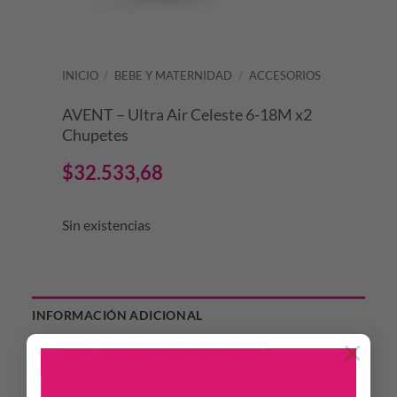
INICIO
/
BEBE Y MATERNIDAD
/
ACCESORIOS
AVENT – Ultra Air Celeste 6-18M x2
Chupetes
$
32.533,68
Sin existencias
INFORMACIÓN ADICIONAL
×
LABORATORIO
AVENT