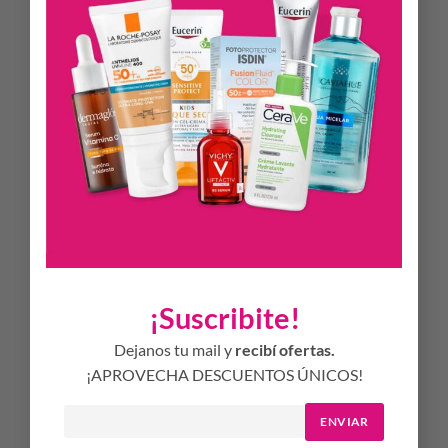
Ingredientes principales:
Vitamina E: efecto antioxidante y antiinflamatorio
Alantoína: acción queratolítica y regeneradora de la piel
Filtros solares.
Modo de uso:
Aplicar abundantemente en el rostro y en el cuerpo 30
(treinta) minutos antes de la exposición al sol. Rociar
preferentemente en un lugar resguardado del viento y
esparcir con la mano en forma pareja. No vaporizar directo
sobre la cara, ojos o mucosas; aplicarlo sobre la mano y
¡Suscribite!
luego esparcirlos sobre el rostro. Reaplicar cada 2 horas y
luego de sudoración intensa, nadar o bañarse y/o secarse
Dejanos tu mail y
recibí ofertas.
con toalla. Uso externo.
¡APROVECHA DESCUENTOS ÚNICOS!
ENVIAR