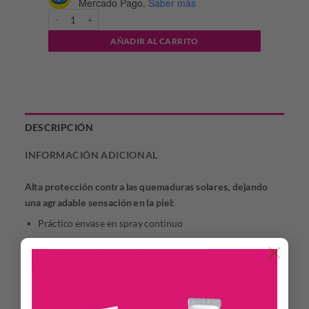
Mercado Pago.
Saber más
DERMAGLOS - PROTECTOR SOLAR FPS 40 SPRAY cantidad
AÑADIR AL CARRITO
DESCRIPCIÓN
INFORMACIÓN ADICIONAL
Alta protección contra las quemaduras solares, dejando
una agradable sensación en la piel:
Práctico envase en spray continuo
×
Hidrata y nutre la piel
Ideal para pieles sensibles
Resistente al agua
Recomendado a partir de los 3 años