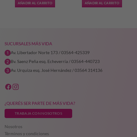
original
actual
original
actual
AÑADIR AL CARRITO
AÑADIR AL CARRITO
era:
es:
era:
es:
7,75.
$35.197,19.
$26.397,89.
$34.445,00.
$24.111,
SUCURSALES MÁS VIDA
Av. Libertador Norte 173 / 03564-425339
Bv. Saenz Peña esq. Echeverría / 03564-440723
Av. Urquiza esq. José Hernández / 03564 314136
¿QUERÉS SER PARTE DE MÁS VIDA?
TRABAJA CON NOSOTROS
Nosotros
Términos y condiciones