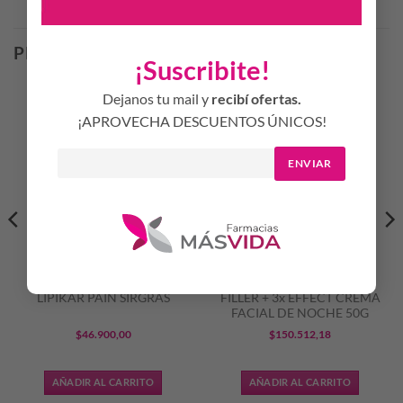
Productos Relacionados
PRODUCTOS RELACIONADOS
¡Suscribite!
Dejanos tu mail y
recibí ofertas.
¡APROVECHA DESCUENTOS ÚNICOS!
ENVIAR
LA ROCHE POSAY –
EUCERIN – HYALURON-
LIPIKAR PAIN SIRGRAS
FILLER + 3x EFFECT CREMA
FACIAL DE NOCHE 50G
$
46.900,00
$
150.512,18
AÑADIR AL CARRITO
AÑADIR AL CARRITO