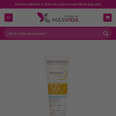
Saltar
ENVÍOS GRATIS A TODO EL PAÍS A PARTIR DE $60.000
al
contenido
Buscar
por: