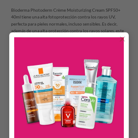
Bioderma Photoderm Crème Moisturizing Cream SPF50+
40ml tiene una alta fotoprotección contra los rayos UV,
perfecta para pieles normales, incluso sensibles. Es decir,
además de una alta protección contra los rayos solares, este
×
protector solar también aporta un plus de hidratación a la
piel. En concreto, esto lo hace perfecto para que la piel no se
reseque durante la exposición solar, manteniendo siempre
sus niveles de hidratación equilibrados y saludables. Además,
se evita cualquier sensación de incomodidad ya que la piel se
vuelve más suave, tersa y confortable. Además de todo esto,
este protector solar también cuenta con pigmentos de color
que acaban unificando toda la tez, dejándola muy luminosa y
radiante durante mucho tiempo. Como plus, no es
comedogénico, no pegajoso y no graso, y también es
altamente resistente al agua, al calor y a la alta humedad.