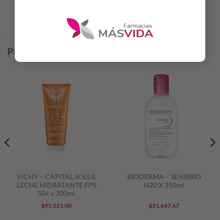
Productos Relacionados
PRODUCTOS RELACIONADOS
VICHY – CAPITAL SOLEIL
BIODERMA – SENSIBIO
LECHE HIDRATANTE FPS
H20 X 250ml
50+ x 300ml
$
95.021,00
$
51.647,67