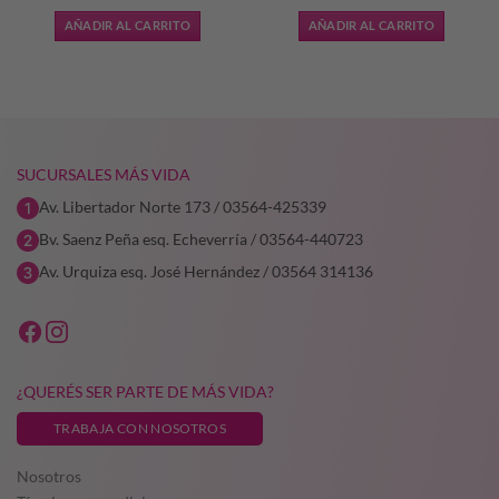
AÑADIR AL CARRITO
AÑADIR AL CARRITO
6,25.
SUCURSALES MÁS VIDA
Av. Libertador Norte 173 / 03564-425339
Bv. Saenz Peña esq. Echeverría / 03564-440723
Av. Urquiza esq. José Hernández / 03564 314136
¿QUERÉS SER PARTE DE MÁS VIDA?
TRABAJA CON NOSOTROS
Nosotros