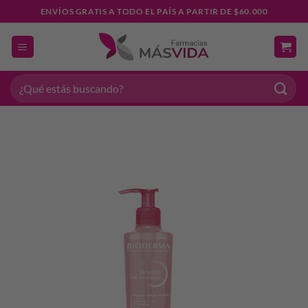
Saltar
ENVÍOS GRATIS A TODO EL PAÍS A PARTIR DE $60.000
al
contenido
Buscar
por: