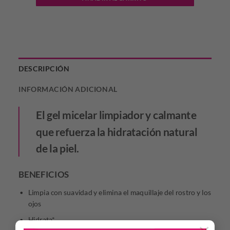
DESCRIPCIÓN
INFORMACIÓN ADICIONAL
El gel micelar limpiador y calmante
que refuerza la hidratación natural
de la piel.
BENEFICIOS
Limpia con suavidad y elimina el maquillaje del rostro y los
ojos
Hidrata*