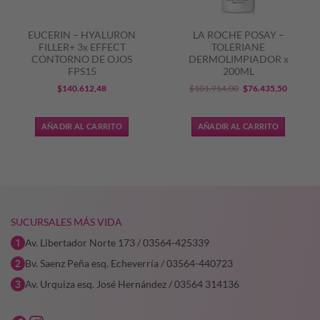
EUCERIN – HYALURON
LA ROCHE POSAY –
FILLER+ 3x EFFECT
TOLERIANE
CONTORNO DE OJOS
DERMOLIMPIADOR x
FPS15
200ML
El
El
$
140.612,48
$
101.914,00
$
76.435,50
o
precio
precio
original
actual
AÑADIR AL CARRITO
AÑADIR AL CARRITO
era:
es:
318,07.
$101.914,00.
$76.435
SUCURSALES MÁS VIDA
Av. Libertador Norte 173 / 03564-425339
Bv. Saenz Peña esq. Echeverría / 03564-440723
Av. Urquiza esq. José Hernández / 03564 314136