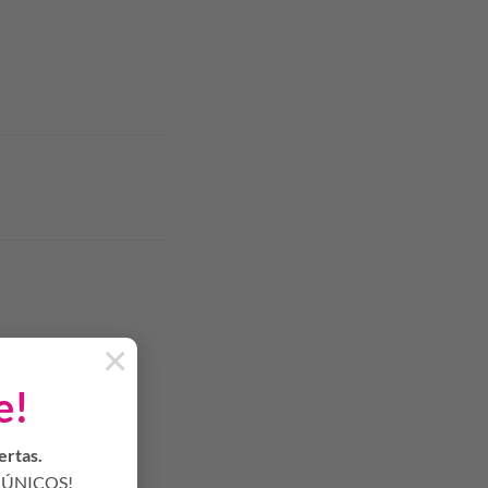
×
e!
ertas.
ÚNICOS!