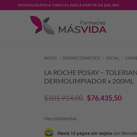
ENVÍOS GRATIS A TODO EL PAÍS A PARTIR DE $60.000
INICIO
/
DERMOCOSMÉTICA
/
FACIAL
/
LIMPI
LA ROCHE POSAY – TOLERIA
DERMOLIMPIADOR x 200ML
El
El
$
101.914,00
$
76.435,50
precio
pre
Hay existencias
original
act
Hasta 12 pagos sin tarjeta
con Mercad