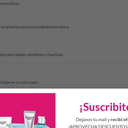
eservativos.
con glicerina para una hidratación extra.
to para pieles sensibles o reactivas.
llaje en un solo paso.
¡Suscribit
Dejanos tu mail y
recibí of
¡APROVECHA DESCUENTOS 