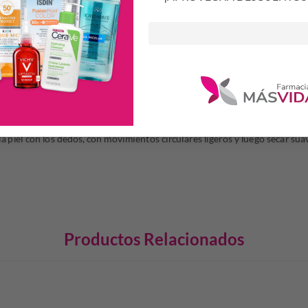
lo y escote
la piel con los dedos, con movimientos circulares ligeros y luego secar sua
Productos Relacionados
S