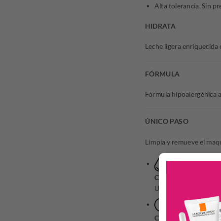
Alta tolerancia. Sin pr
HIDRATA
Leche ligera enriquecida 
FÓRMULA
Fórmula hipoalergénica ap
ÚNICO PASO
Limpia y remueve el maqui
CANTIDAD
Un dedo del producto
CUÁNDO