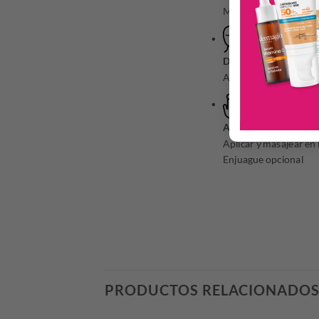
Mañana y/o noche
DÓNDE
Aplicar en rostro, cuel
APLICACIÓN
Aplicar y masajear en 
Enjuague opcional
PRODUCTOS RELACIONADO