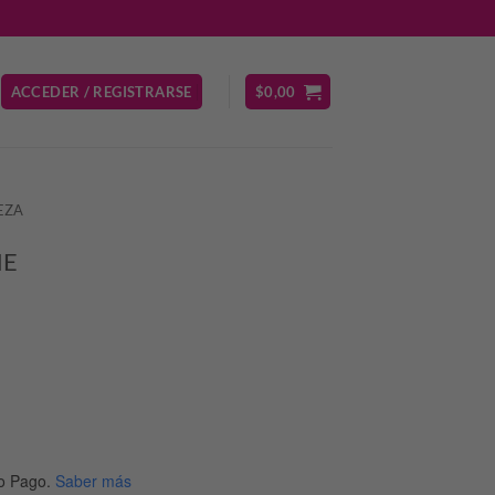
ACCEDER / REGISTRARSE
$
0,00
EZA
NE
cio
ual
o Pago.
Saber más