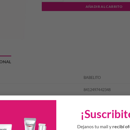
AÑADIR AL CARRITO
IONAL
BABELITO
8412497442348
¡Suscribit
Productos Relacionados
Dejanos tu mail y
recibí of