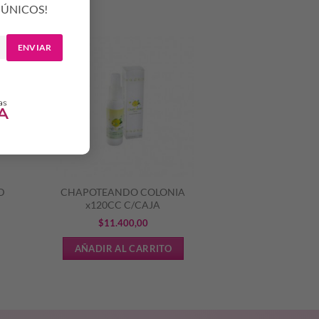
ÚNICOS!
ENVIAR
D
CHAPOTEANDO COLONIA
x120CC C/CAJA
$
11.400,00
AÑADIR AL CARRITO