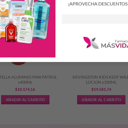
S
¡APROVECHA DESCUENTOS 
TELLA ALUMINIO PAW PATROL
KEVINGSTON KIDS KEEP WIL
x400ML
LOCION x100ML
$
10.174,16
$
19.581,74
AÑADIR AL CARRITO
AÑADIR AL CARRITO