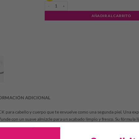
CALVIN KLEIN SILKY COCONUT BODY MIST 236 ML can
AÑADIR AL CARRITO
ORMACIÓN ADICIONAL
CK para cabello y cuerpo que te envuelve como una segunda piel. Una exp
unde con un suave almizcle para un acabado limpio y fresco. Su fórmula li
italizante y fácil de llevar, es la capa perfecta para el día a día. Úsala sol
lección para crear tu propiafragancia personal.