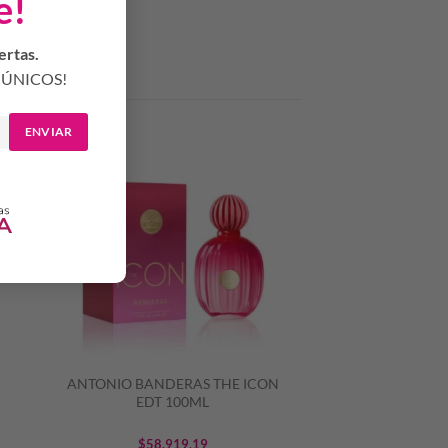
e!
ertas.
ÚNICOS!
ENVIAR
N
ANTONIO BANDERAS THE ICON
EDT 100ML
$
58.919,19