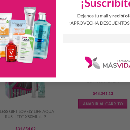
¡Suscribit
Dejanos tu mail y
recibí of
Productos Relacionados
¡APROVECHA DESCUENTOS 
S
WOMAN S ROUGE SEDUCTIO
EDP 100 ML FEM
$
48.341,13
AÑADIR AL CARRITO
LESS GIFT LOVELY LIFE AQUA
RUSH EDT X50ML+LIP
$
31.654,02