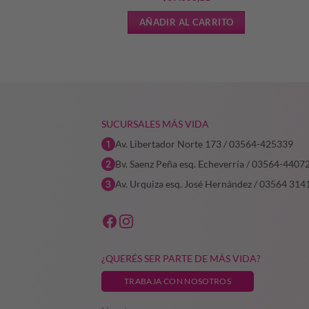
L CARRITO
AÑADIR AL CARRITO
SUCURSALES MÁS VIDA
Av. Libertador Norte 173 / 03564-425339
Bv. Saenz Peña esq. Echeverría / 03564-4407
Av. Urquiza esq. José Hernández / 03564 314
¿QUERÉS SER PARTE DE MÁS VIDA?
TRABAJA CON NOSOTROS