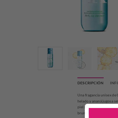
DESCRIPCIÓN
INF
Una fragancia unisex de 
helado y ananá jugosa sef
piel suave e hidratada. Rev
bruma perfumada de la co