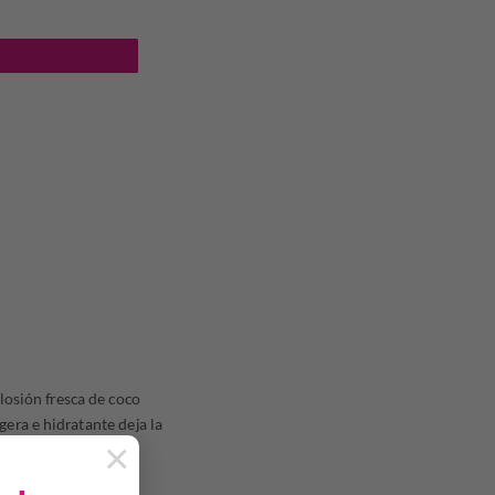
tidad
losión fresca de coco
gera e hidratante deja la
×
a o mézclala con otra