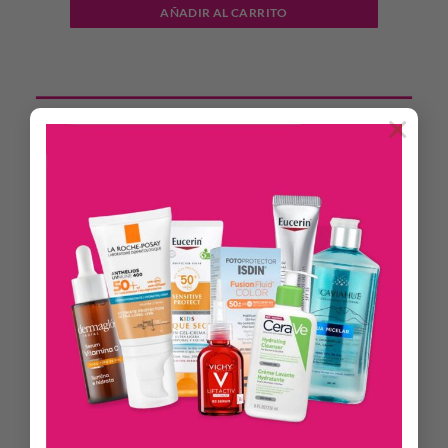
AÑADIR AL CARRITO
×
DESCRIPCIÓN
INFORMACIÓN ADICIONAL
Una fragancia unisex de CK para cabello y cuerpo que te
envuelve como una segunda piel. Una mezcla de vainilla
intensa, almizcle acogedor y maderas ambarinas crea un
acabado limpio y reconfortante. Su fórmula ligera e
hidratante deja la piel suave e hidratada. Estimula el ánimo y
es fácil de llevar; la capa perfecta para el día a día. Úsala sola o
mézclala con otra bruma perfumada de la colección para
crear tu propia fragancia personal.