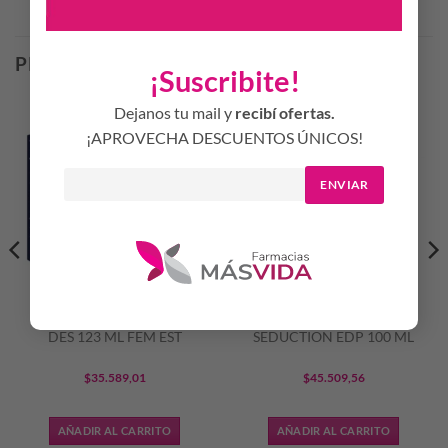
Productos Relacionados
PRODUCTOS RELACIONADOS
¡Suscribite!
Dejanos tu mail y
recibí ofertas.
¡APROVECHA DESCUENTOS ÚNICOS!
ENVIAR
CIEL SHINE EDT 50 ML+
WOMEN SECRET ROSE
DES 123 ML FEM EST
SEDUCTION EDP 100 ML
$
35.589,01
$
45.509,56
AÑADIR AL CARRITO
AÑADIR AL CARRITO