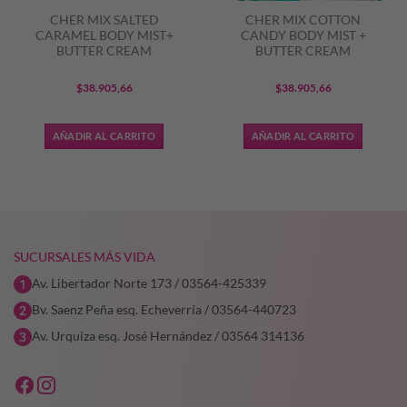
CHER MIX SALTED
CHER MIX COTTON
CARAMEL BODY MIST+
CANDY BODY MIST +
BUTTER CREAM
BUTTER CREAM
$
38.905,66
$
38.905,66
AÑADIR AL CARRITO
AÑADIR AL CARRITO
7,25.
SUCURSALES MÁS VIDA
Av. Libertador Norte 173 / 03564-425339
Bv. Saenz Peña esq. Echeverría / 03564-440723
Av. Urquiza esq. José Hernández / 03564 314136