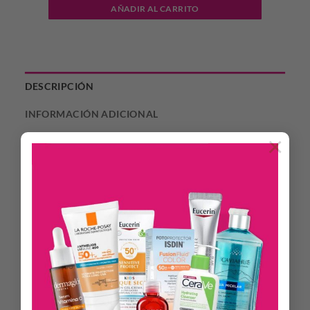
AÑADIR AL CARRITO
DESCRIPCIÓN
INFORMACIÓN ADICIONAL
×
Los protectores diarios Carefree Todos los Días Tanga son
ideales para ser usados durante los 21 días que no estás en tu
período menstrual. Tienen una exclusiva tela microporosa
que permite que el aire pase 3 veces más que con un
protector diario convencional y así puedas dejar que tu piel
respire naturalmente. Están evaluados ginecológicamente
para que puedas usarlos diariamente y te sientas limpia,
fresca y súper cómoda con la mayor discreción. El formato
tanga tiene mayor ajuste atrás porque tiene unas alitas que
se adaptan y adhieren mejor a tu ropa interior. Además su
superficie es delicadamente suave porque está hecho con lo