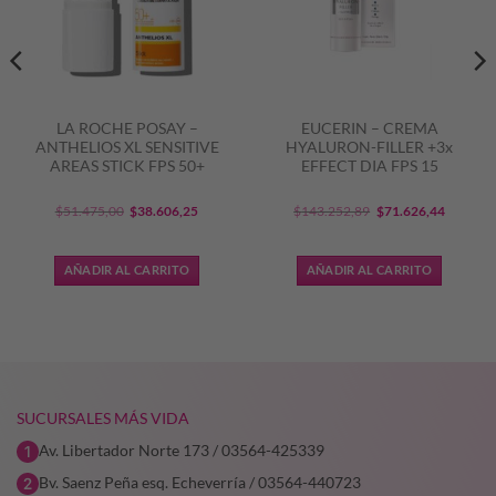
LA ROCHE POSAY –
EUCERIN – CREMA
ANTHELIOS XL SENSITIVE
HYALURON-FILLER +3x
AREAS STICK FPS 50+
EFFECT DIA FPS 15
El
El
El
El
$
51.475,00
$
38.606,25
$
143.252,89
$
71.626,44
precio
precio
precio
precio
original
actual
original
actual
AÑADIR AL CARRITO
AÑADIR AL CARRITO
era:
es:
era:
es:
6,09.
$51.475,00.
$38.606,25.
$143.252,89.
$71.626
SUCURSALES MÁS VIDA
Av. Libertador Norte 173 / 03564-425339
Bv. Saenz Peña esq. Echeverría / 03564-440723