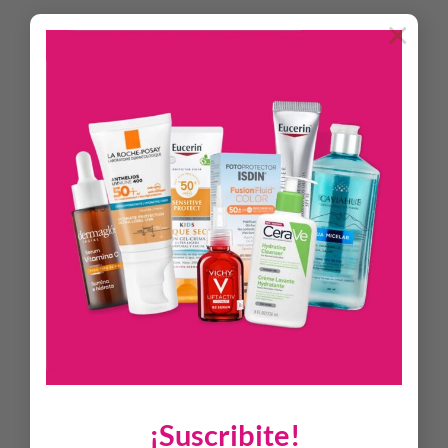
Eyeseryl®
×
Polifenoles de UVA
BENEFICIOS
Mejora el aspecto general de la piel del contorno de ojos.
Su fórmula contiene Eyeseryl®, un potente principio
activo con propiedades antiedémicas y descongestivas, la
cual aplicada con masajes adecuados, refuerza la
microcirculación capilar y produce un efecto drenante,
ayudando a la eliminación de los líquidos acumulados que
favorecen la formación de bolsas debajo de los ojos.
Eyeseryl®, inhibe el proceso de glicosilación del colágeno,
aumentando la elasticidad y firmeza de la piel del contorno
de ojos. Hydrafirm CO proporciona hidratación y suavidad
a la piel del contorno de ojos; y combina las propiedades de
la Vitamina E con los exclusivos Polifenoles de UVA, que
actúan como potentes antioxidantes.
MODO DE USO
¡Suscribite!