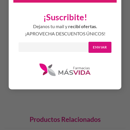
ligera es de rápida absorción sin dejar película grasa.
MODO DE USO
¡Suscribite!
Aplicar sobre la piel limpia y seca tantas veces como sea
Dejanos tu mail y
recibí ofertas.
necesario. Insistir en las zonas más afectadas.
¡APROVECHA DESCUENTOS ÚNICOS!
GENERALES
ENVIAR
Sin parabenos
Hipoalergénico
Clínica y dermatológicamente testeado
Cruelty Free
Productos Relacionados