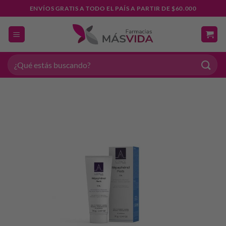
Saltar
ENVÍOS GRATIS A TODO EL PAÍS A PARTIR DE $60.000
al
contenido
Buscar
por: