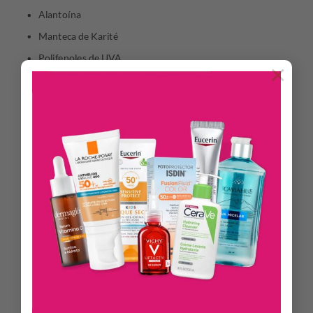
Alantoína
Manteca de Karité
Polifenoles de UVA
×
BENEFICIOS
Es ideal para hidratar, nutrir y regenerar la piel seca de los
pies, mejorando su aspecto y evitando que se formen grietas
y durezas. La Vitamina B5 restaura eficazmente la función de
barrera de la piel, estimulando la regeneración de los tejidos y
mejorando así el índice de hidratación. Además es rica en
Urea, Manteca de Karité y Alantoína, que poseen virtudes
hidratantes, suavizantes y calmantes, previniendo que se
reinstale la sequedad. El ácido hialurónico y el ácido láctico
poseen un alto poder reparador, estimulando la regeneración
de los tejidos, y ayudando a eliminar las rugosidades y
engrosamientos de la piel de los pies y de los talones. Gracias
a nuestros exclusivos Polifenoles de UVA y a la vitamina E
contiene propiedades antioxidantes. Su textura fresca y