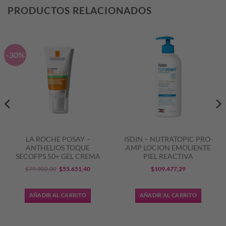
PRODUCTOS RELACIONADOS
-30%
LA ROCHE POSAY –
ISDIN – NUTRATOPIC PRO-
ANTHELIOS TOQUE
AMP LOCION EMOLIENTE
SECOFPS 50+ GEL CREMA
PIEL REACTIVA
El
El
$
79.502,00
$
55.651,40
$
109.477,29
precio
precio
original
actual
AÑADIR AL CARRITO
AÑADIR AL CARRITO
era:
es:
6,25.
$79.502,00.
$55.651,40.