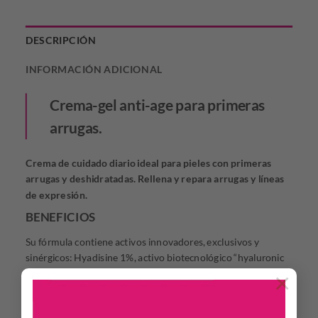
DESCRIPCIÓN
INFORMACIÓN ADICIONAL
Crema-gel anti-age para primeras
arrugas.
Crema de cuidado diario ideal para pieles con primeras
arrugas y deshidratadas. Rellena y repara arrugas y líneas
de expresión.
BENEFICIOS
Su fórmula contiene activos innovadores, exclusivos y
sinérgicos: Hyadisine 1%, activo biotecnológico “hyaluronic
like” que brinda un efecto de relleno inmediato. Epidermosil
×
3% que combina Silicio Orgánico con ácido hialurónico de
bajo peso molecular potenciado con Ácido hialurónico 0,2%