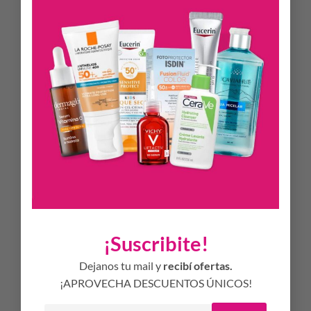
de alto peso molecular. Contiene además Vitamina B5 que
repara y protege la piel. Estimula la regeneración y la
resistencia de la piel. Esta asociación brinda un efecto Lifting
inmediato y duradero. Rellena e hidrata 24hs. Gracias a
nuestros exclusivos Polifenoles de UVA posee un alto efecto
antioxidante. La piel lucirá alisada, revitalizada y
rejuvenecida.
MODO DE USO
Aplicar Tenseur HA B5 Lifting sobre la piel limpia y seca del
rostro, cuello y escote. Colocar sobre la piel realizando
suaves masajes circulares con la yema de los dedos. Para
alcanzar efectividad máxima aplicar dos veces al día (mañana
y noche). Se recomienda utilizar combinado con Tenseur HA
B5 serum para potenciar el tratamiento anti-edad.
¡Suscribite!
GENERALES
Dejanos tu mail y
recibí ofertas.
Hipoalergénico
¡APROVECHA DESCUENTOS ÚNICOS!