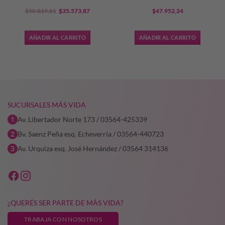
El
El
$
50.819,81
$
35.573,87
$
47.952,24
precio
precio
original
actual
AÑADIR AL CARRITO
AÑADIR AL CARRITO
era:
es:
0,57.
$50.819,81.
$35.573,87.
SUCURSALES MÁS VIDA
Av. Libertador Norte 173 / 03564-425339
Bv. Saenz Peña esq. Echeverría / 03564-440723
Av. Urquiza esq. José Hernández / 03564 314136
¿QUERÉS SER PARTE DE MÁS VIDA?
TRABAJA CON NOSOTROS