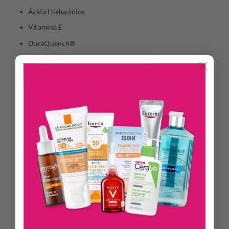
Ácido Hialurónico
Vitamina E
DuraQuench®
Lipomoist®
×
BENEFICIOS
Atophen Riche está especialmente desarrollada para
nutrir, hidratar y calmar la sensibilidad de las pieles secas y
desvitalizadas. Su textura rica y untuosa alivia
instantáneamente la piel generando bienestar, suavidad y
luminosidad. Posee DuraQuench® IQ que refuerza la
barrera natural de la piel ofreciendo hasta 24 horas de
hidratación a partir de su aplicación. Posee la capacidad de
adaptarse al medio ambiente circundante regulando la
pérdida de agua de la piel a diferentes temperaturas y
humedades. El Lipomoist® es un film molecular con efecto
hidratante de acción duradera. El Ácido Hialurónico y la
Vitamina E activan la renovación celular, reestableciendo