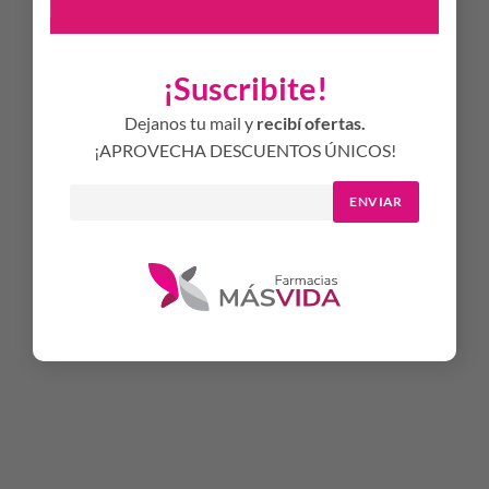
los niveles óptimos de hidratación, y combatiendo los
radicales libres, causantes del envejecimiento prematuro
de la piel.
¡Suscribite!
MODO DE USO
Dejanos tu mail y
recibí ofertas.
Aplicar mañana y noche sobre la piel limpia y seca en rostro y
¡APROVECHA DESCUENTOS ÚNICOS!
cuello.
ENVIAR
GENERALES
Hipoalergénico
Sin Parabenos
Clínica y dermatológicamente testeado
Cruelty Free