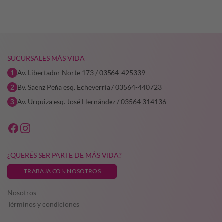
6,25.
SUCURSALES MÁS VIDA
Av. Libertador Norte 173 / 03564-425339
Bv. Saenz Peña esq. Echeverría / 03564-440723
Av. Urquiza esq. José Hernández / 03564 314136
¿QUERÉS SER PARTE DE MÁS VIDA?
TRABAJA CON NOSOTROS
Nosotros
Términos y condiciones