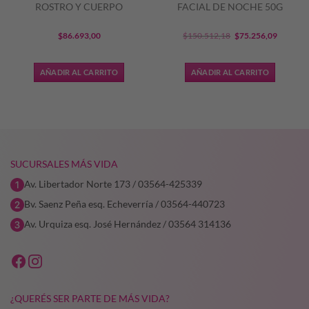
ROSTRO Y CUERPO
FACIAL DE NOCHE 50G
El
El
$
86.693,00
$
150.512,18
$
75.256,09
precio
precio
original
actual
AÑADIR AL CARRITO
AÑADIR AL CARRITO
era:
es:
$150.512,18.
$75.256
SUCURSALES MÁS VIDA
Av. Libertador Norte 173 / 03564-425339
Bv. Saenz Peña esq. Echeverría / 03564-440723
Av. Urquiza esq. José Hernández / 03564 314136
¿QUERÉS SER PARTE DE MÁS VIDA?