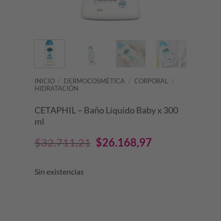
INICIO
/
DERMOCOSMÉTICA
/
CORPORAL
/
HIDRATACIÓN
CETAPHIL – Baño Líquido Baby x 300
ml
El
El
$
32.711,21
$
26.168,97
precio
precio
Sin existencias
original
actual
era:
es:
$32.711,21.
$26.168,97.