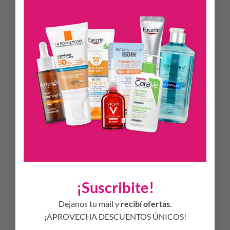
CARACTERÍSTICAS
Este rico jabón en espuma limpia suavemente y protege la
delicada piel del bebé de la sequedad.
Libre de Parabenos
Libre de aceites
Hipoalergénico
Dermatológicamente probado
¡Suscribite!
Dejanos tu mail y
recibí ofertas.
Oftalmológicamente Probada
¡APROVECHA DESCUENTOS ÚNICOS!