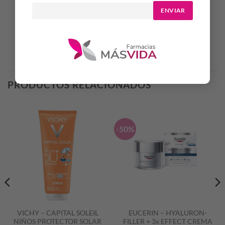
ENVIAR
Productos Relacionados
PRODUCTOS RELACIONADOS
-50%
VICHY – CAPITAL SOLEIL
EUCERIN – HYALURON-
NIÑOS PROTECTOR SOLAR
FILLER + 3x EFFECT CREMA