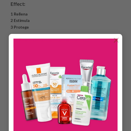
Effect:
1 Rellena
2 Estimula
3 Protege
×
Contrarresta los signos asociados al proceso de
envejecimiento para una piel visiblemente más lisa, radiante
y joven.
ACERCA DE…
Crema de noche Anti-Edad
A medida que envejecemos, la producción propia de la piel de
Ácido Hialurónico disminuye, lo que hace que la piel forme
arrugas y luzca envejecida.
La fórmula de Eucerin Hyaluron-Filler 3x Effect Crema de
Noche contrarresta los signos asociados a este proceso:
1. Rellena:
El ácido de alto y bajo peso molecular hidrata y