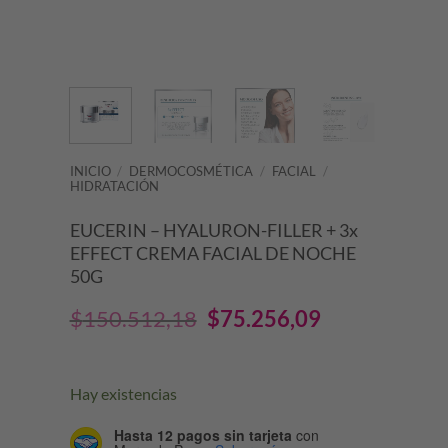
INICIO
/
DERMOCOSMÉTICA
/
FACIAL
/
HIDRATACIÓN
EUCERIN – HYALURON-FILLER + 3x
EFFECT CREMA FACIAL DE NOCHE
50G
El
El
$
150.512,18
$
75.256,09
precio
precio
original
actual
Hay existencias
era:
es:
Hasta 12 pagos sin tarjeta
con