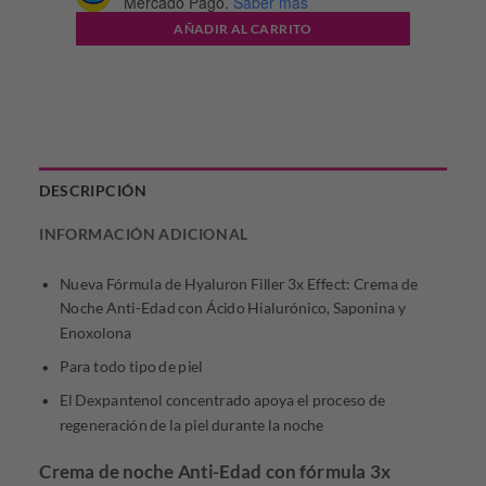
Mercado Pago.
Saber más
$150.512,18.
$75.256,09.
AÑADIR AL CARRITO
DESCRIPCIÓN
INFORMACIÓN ADICIONAL
Nueva Fórmula de Hyaluron Filler 3x Effect: Crema de
Noche Anti-Edad con Ácido Hialurónico, Saponina y
Enoxolona
Para todo tipo de piel
El Dexpantenol concentrado apoya el proceso de
regeneración de la piel durante la noche
Crema de noche Anti-Edad con fórmula 3x