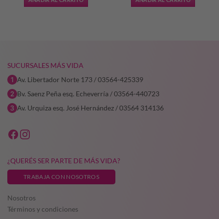
era:
es:
$101.914,00.
$76.435,50.
SUCURSALES MÁS VIDA
Av. Libertador Norte 173 / 03564-425339
Bv. Saenz Peña esq. Echeverría / 03564-440723
Av. Urquiza esq. José Hernández / 03564 314136
¿QUERÉS SER PARTE DE MÁS VIDA?
TRABAJA CON NOSOTROS
Nosotros
Términos y condiciones