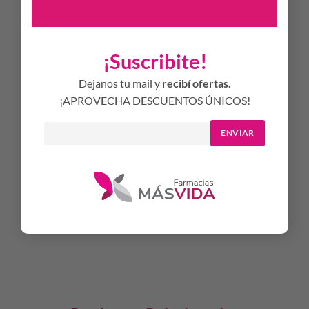
rellena las arrugas.
2. Estimula:
El antioxidante, Saponina, activa la producción
de Ácido Hialurónico propio de la piel hasta un 256% y
protege la piel de los radicales libres.
¡Suscribite!
3. Protege:
La Enoxolona disminuye la tasa de degradación
del Ácido Hialurónico en más de un 50%.
Dejanos tu mail y
recibí ofertas.
¡APROVECHA DESCUENTOS ÚNICOS!
MODO DE USO
Aplicar por la noche sobre el rostro, el cuello y el escote
ENVIAR
bien limpios
Masajear suavemente la piel
Evitar el contacto con los ojos