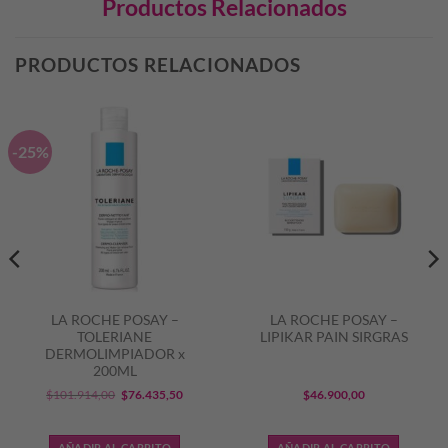
Productos Relacionados
PRODUCTOS RELACIONADOS
-25%
LA ROCHE POSAY –
LA ROCHE POSAY –
TOLERIANE
LIPIKAR PAIN SIRGRAS
DERMOLIMPIADOR x
200ML
El
El
$
101.914,00
$
76.435,50
$
46.900,00
precio
precio
original
actual
AÑADIR AL CARRITO
AÑADIR AL CARRITO