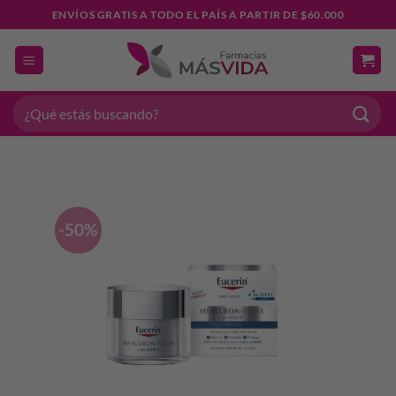
Saltar
ENVÍOS GRATIS A TODO EL PAÍS A PARTIR DE $60.000
al
contenido
Buscar
por:
-50%