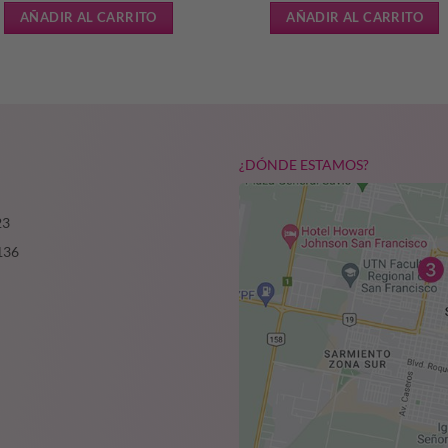
precio
pr
AÑADIR AL CARRITO
AÑADIR AL CARRITO
original
ac
era:
es:
$105.143,67.
$7
¿DÓNDE ESTAMOS?
23
136