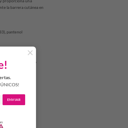
 y proporciona una
nte la barrera cutánea en
B3), pantenol
×
e!
o en forma de circulo
ertas.
ÚNICOS!
ENVIAR