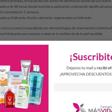
mente probada, enriquecida con aceite de almendras dulces de uso diario
radera de 48 horas desde la primera aplicación, mejorando significativame
ión completa en 1 semana.
adora e hidrante. Acción calmante, regeneradora e hidrante.
 con una mezcla respaldada por dermatólogos de niacinamida (vitamina 
na hidratante para ayudar a mejorar la resiliencia de la piel sensible.
rmaron que la piel parece más hidratada
¡Suscribit
 limpia, aplicar una pequeña cantidad de producto por sectores masajeand
 la piel hasta su total absorción.
Dejanos tu mail y
recibí of
¡APROVECHA DESCUENTOS 
Octinoxato
a piel sensible