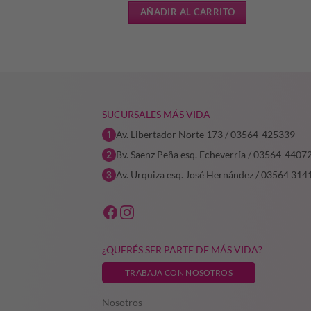
precio
precio
L CARRITO
AÑADIR AL CARRITO
original
actual
era:
es:
$232.897,59.
$186.318,07.
SUCURSALES MÁS VIDA
Av. Libertador Norte 173 / 03564-425339
Bv. Saenz Peña esq. Echeverría / 03564-4407
Av. Urquiza esq. José Hernández / 03564 314
¿QUERÉS SER PARTE DE MÁS VIDA?
TRABAJA CON NOSOTROS
Nosotros