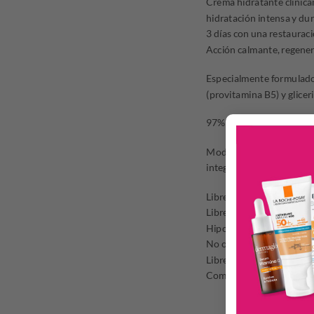
Crema hidratante clínica
hidratación intensa y du
3 días con una restaurac
Acción calmante, regener
Especialmente formulado
(provitamina B5) y gliceri
97% de los usuarios info
Modo de uso: con la piel
integrando el producto en
Libre de Fragancia
Libre de Parabenos
Hipoalergénico
No obstruye los poros
Libre de Oxybenzona & 
Combate los 5 signos de l