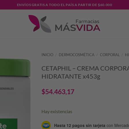
ENVÍOS GRATIS A TODO EL PAÍS A PARTIR DE $60.000
INICIO
/
DERMOCOSMÉTICA
/
CORPORAL
/
H
CETAPHIL – CREMA CORPOR
HIDRATANTE x453g
$
54.463,17
Hay existencias
Hasta 12 pagos sin tarjeta
con Mercad