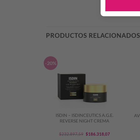
PRODUCTOS RELACIONADO
-20%
LURON FILLER+ 3x
ISDIN – ISDINCEUTICS A.G.E.
AV
ORNO DE OJOS
REVERSE NIGHT CREMA
S15
El
El
.612,48
$
232.897,59
$
186.318,07