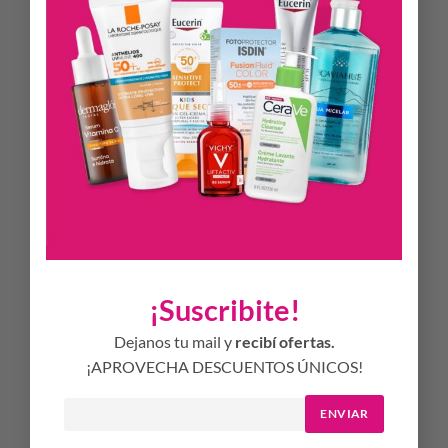
una corrección intensa.
Una base de maquillaje excelente.
BENEFICIOS CLAVE
REDERMIC Retinol está formulado con un complejo único
de Retinol Puro y Retinol de Liberación Progresiva para
proporcionar la dosis adecuada con una eficacia y tolerancia
óptima para la piel sensible. El retinol puro está reconocido
como uno de los ingredientes activos más eficaces en el
tratamiento de los signos del fotoenvejecimiento: arrugas
acentuadas y manchas de la edad. El Retinol de Liberación
Progresiva ayuda a mejorar la eficacia correctora antiedad al
mismo tiempo que respeta el umbral de tolerancia de la piel
sensible.
¡Suscribite!
Dejanos tu mail y
recibí ofertas.
¡APROVECHA DESCUENTOS ÚNICOS!
ENVIAR