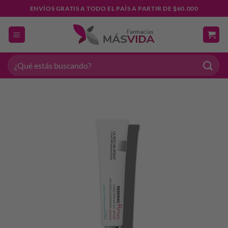
Saltar
ENVÍOS GRATIS A TODO EL PAÍS A PARTIR DE $60.000
al
contenido
Buscar
por: