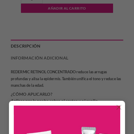
AÑADIR AL CARRITO
DESCRIPCIÓN
INFORMACIÓN ADICIONAL
REDERMIC RETINOL CONCENTRADO reduce las arrugas
profundas y alisa la epidermis. También unifica el tono y reduce las
manchas de la edad.
¿CÓMO APLICARLO?
Aplicar por la noche sobre el rostro y el cuello.
×
¿QUÉ TEXTURA TIENE?
Su textura ultrafluida y no pegajosa se funde en la piel en
cuanto se aplica.
Su aplicador de cánula permite una aplicación precisa para