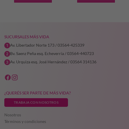
era:
es:
$101.914,00.
$76.435
SUCURSALES MÁS VIDA
Av. Libertador Norte 173 / 03564-425339
Bv. Saenz Peña esq. Echeverría / 03564-440723
Av. Urquiza esq. José Hernández / 03564 314136
¿QUERÉS SER PARTE DE MÁS VIDA?
TRABAJA CON NOSOTROS
Nosotros
Términos y condiciones