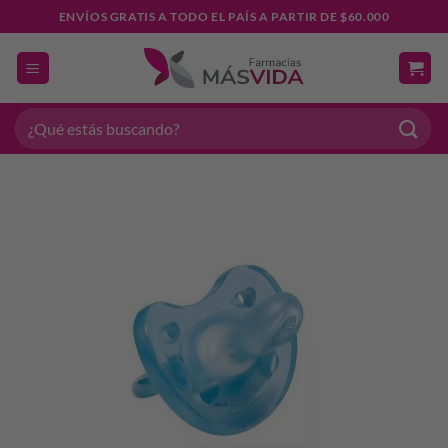
Saltar
ENVÍOS GRATIS A TODO EL PAÍS A PARTIR DE $60.000
al
contenido
Buscar
por: