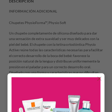
DESCRIPCIÓN
INFORMACIÓN ADICIONAL
Chupetes PhysioForma™, Physio Soft
Un chupete completamente de silicona diseñado para dar
una sensación de extra suavidad y ser muy delicados con la
piel del bebé. El chupete con la tetina ortodóntica Physio
Active reúne todas las características necesarias para facilitar
el correcto desarrollo de la boca del bebé: favorece la
posición natural de la lengua y distribuye uniformemente la
presión en el paladar para un correcto desarrollo oral.
Diseñado con una forma y características que no dificultan
×
las funciones naturales de la boca. La tetina PhysioForma®
ayuda con la respiración fisiológica al mantener la lengua en
su posición natural, ayuda al bebé a respirar naturalmente, lo
cual es especialmente importante durante el sueño.
Como el pecho materno: la base del escudo es suave y
abombada como el seno de la mamá para lograr un apoyo