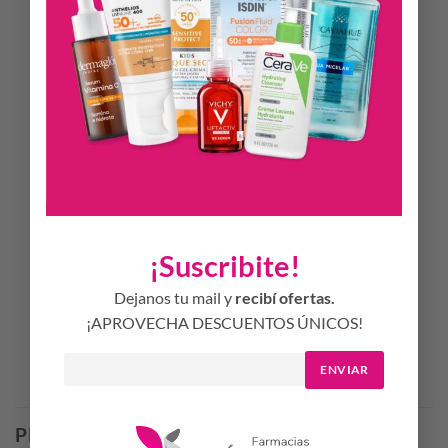
confortable de los labios. Posee orificios de ventilación que
reducen el riesgo de acumulación de saliva causal de
irritaciones.
Un chupete completamente blando, sin escudo y extra suave
al tacto, diseñado para no molestar al bebé ni siquiera
cuando duerme.
Material 100% de silicona higiénica.
No absorbe olores ni sabores.
Fabricado en Italia.
¡Suscribite!
0% BPA Edad 6-16m
Dejanos tu mail y
recibí ofertas.
¡APROVECHA DESCUENTOS ÚNICOS!
ENVIAR
Productos Relacionados
PRODUCTOS RELACIONADOS