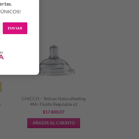
ertas.
ÚNICOS!
ENVIAR
CHICCO – Tetinas Naturalfeeling
G
4M+ Fluído Regulable x2
$
17.800,07
AÑADIR AL CARRITO