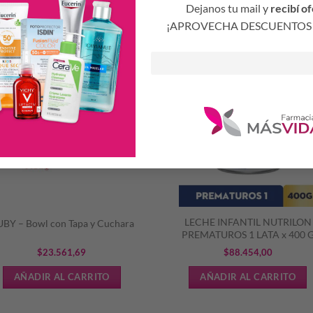
Productos Relacionados
Dejanos tu mail y
recibí of
¡APROVECHA DESCUENTOS 
S
LECHE INFANTIL NUTRILON
BY – Bowl con Tapa y Cuchara
PREMATUROS 1 LATA x 400 
$
23.561,69
$
88.454,00
AÑADIR AL CARRITO
AÑADIR AL CARRITO