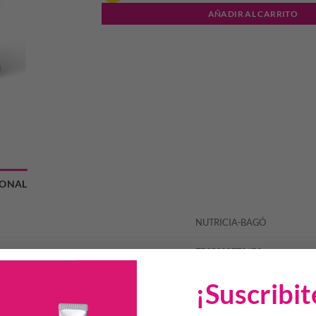
AÑADIR AL CARRITO
IONAL
NUTRICIA-BAGÓ
7795323773672
¡Suscribit