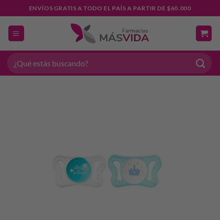
Saltar
ENVÍOS GRATIS A TODO EL PAÍS A PARTIR DE $60.000
al
contenido
Buscar
por: