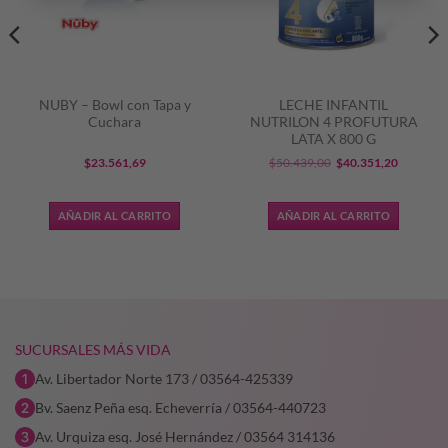
NUBY – Bowl con Tapa y
LECHE INFANTIL
Cuchara
NUTRILON 4 PROFUTURA
LATA X 800 G
El
El
$
23.561,69
$
50.439,00
$
40.351,20
precio
precio
original
actual
AÑADIR AL CARRITO
AÑADIR AL CARRITO
era:
es:
$50.439,00.
$40.351,
SUCURSALES MÁS VIDA
Av. Libertador Norte 173 / 03564-425339
Bv. Saenz Peña esq. Echeverría / 03564-440723
Av. Urquiza esq. José Hernández / 03564 314136