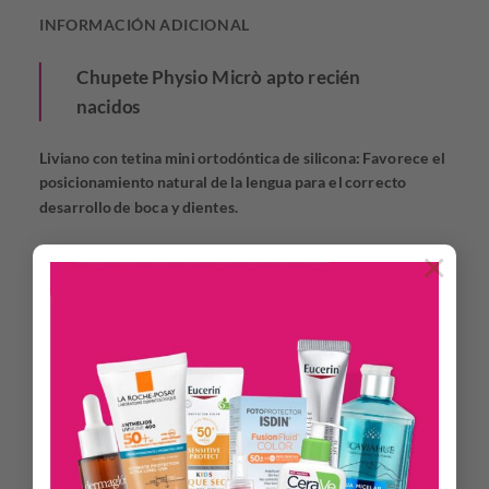
INFORMACIÓN ADICIONAL
Chupete Physio Micrò apto recién
nacidos
Liviano con tetina mini ortodóntica de silicona: Favorece el
posicionamiento natural de la lengua para el correcto
desarrollo de boca y dientes.
Tetina “efecto mamá”.
×
Diseñado de acuerdo a la boca del bebé. Es más pequeño y
ergonómico en su carita, ideal para el recién nacido.
PhysioForma® es la tetina exclusiva que fomenta el
desarrollo correcto de la boca y, favorece la respiración
fisiológica del bebé, fundamental para el crecimiento.
Diseño ergonómico: Deja libre nariz y barbilla. Con
orificios de ventilación para evitar irritaciones.
Fácil de agarrar gracias a la forma del botón.