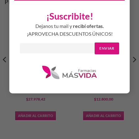
PRODUCTOS RELACIONADOS
¡Suscribite!
Dejanos tu mail y
recibí ofertas.
¡APROVECHA DESCUENTOS ÚNICOS!
ENVIAR
CHICCO – Mamadera
CHICCO – Tijeritas con
Naturalfeeling 330ml 6m+
Protector +0M Nene
$
27.978,42
$
12.800,00
AÑADIR AL CARRITO
AÑADIR AL CARRITO