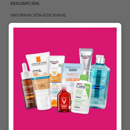
DESCRIPCIÓN
INFORMACIÓN ADICIONAL
×
Las mamaderas Wellbeing son la elección perfecta para la
alimentación cotidiana del bebé. Gracias a su especial tetina
Physio, el biberón Well-being permite al bebé ir a su propio
ritmo, para una toma relajada y segura. La exclusiva forma de
la tetina se ha desarrollado para respetar los movimientos
naturales de succión y proteger al bebé de cólicos, reflujo y
regurgitaciones. El biberón Well-being 150 ml posee una
tetina de silicona de flujo lento, para bebés a partir de los 0
meses y está fabricado en silicona de alta calidad. Tetina anti-
cólicos.
Productos Relacionados