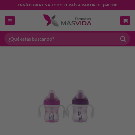
Saltar
ENVÍOS GRATIS A TODO EL PAÍS A PARTIR DE $60.000
al
contenido
Buscar
por: