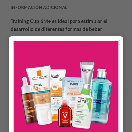
INFORMACIÓN ADICIONAL
Training Cup 6M+ es ideal para estimular el
desarrollo de diferentes formas de beber
×
Pico ergonómico, semisuave, resistente a las mordidas.
Boquilla con forma para facilitar una correcta colocación
de los labios y descentralizada para promover una postura
correcta del cuello mientras bebe.
Vaso de forma ergonómica, espacio en la parte superior
para la nariz y asas desmontables de agarre cómodo, ideal
para desarrollar habilidades motoras.
Válvula Easy Sipping extraíble: una innovadora solución
pendiente de patente que hace que el vaso sea 100% a
prueba de derrames sin comprometer la facilidad de
consumo del bebé con y sin válvula.