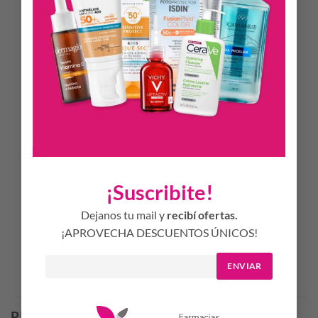
Notas de salida: laurel, nuez moscada.
Notas de corazón: piña, hojas verdes.
Notas de fondo: ámbar, pachulí, cedro
Modo de Uso.
Cuando apliques la fragancia, hazlo manteniendo el frasco a
una distancia aproximada de 10 cm respecto a la piel. De esta
forma, el aroma se distribuirá mejor en la piel. Usa el perfume
y deja que este penetre en la piel y se seque por sí solo, de
esta forma el olor perdurará más tiempo.
Presentación.
¡Suscribite!
EDP x75ml + Deo x150ml.
Dejanos tu mail y
recibí ofertas.
¡APROVECHA DESCUENTOS ÚNICOS!
ENVIAR
Productos Relacionados
PRODUCTOS RELACIONADOS