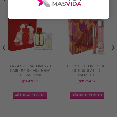
SARKANY DRAGONESS LE
BLESS GIFT LOVELY LIFE
PARFUM 100ML+BODY
CITRUS BEAT EDT
SPLASH 50ML
X50ML+LIP
$
54.472,37
$
31.654,02
AÑADIR AL CARRITO
AÑADIR AL CARRITO