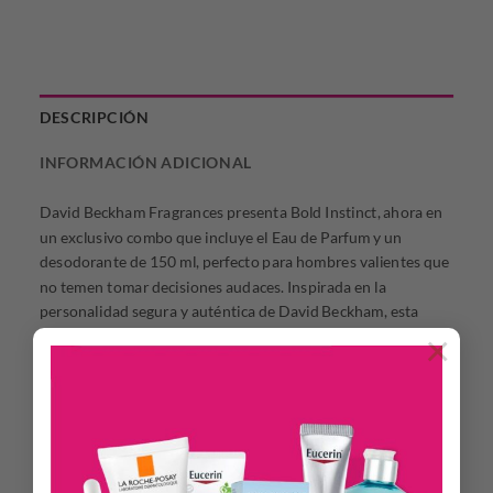
DESCRIPCIÓN
INFORMACIÓN ADICIONAL
David Beckham Fragrances presenta Bold Instinct, ahora en
un exclusivo combo que incluye el Eau de Parfum y un
desodorante de 150 ml, perfecto para hombres valientes que
no temen tomar decisiones audaces. Inspirada en la
personalidad segura y auténtica de David Beckham, esta
fragancia amaderada aromática refleja poder y
×
determinación. Su impactante frasco negro opaco, con tapa
negra pesada y una etiqueta metálica en tono cobre, se
acompaña de un desodorante a juego que ofrece frescura
duradera. Un combo audaz y sofisticado para quienes
quieren dejar huella.