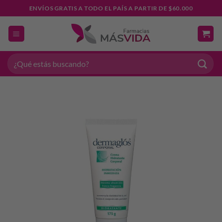
Saltar
ENVÍOS GRATIS A TODO EL PAÍS A PARTIR DE $60.000
al
contenido
Buscar
por: