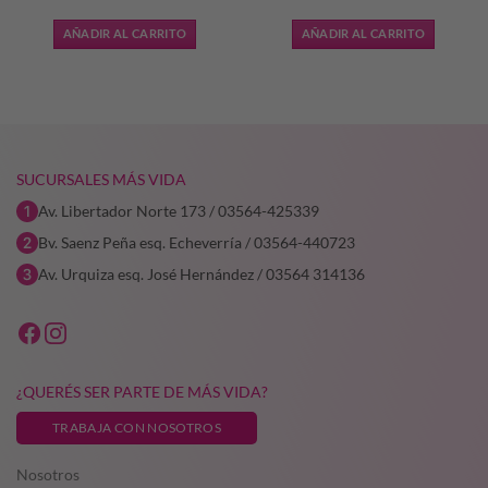
o
precio
precio
precio
precio
original
actual
original
actual
AÑADIR AL CARRITO
AÑADIR AL CARRITO
era:
es:
era:
es:
318,07.
$34.445,00.
$24.111,50.
$43.720,38.
$26.232,
SUCURSALES MÁS VIDA
Av. Libertador Norte 173 / 03564-425339
Bv. Saenz Peña esq. Echeverría / 03564-440723
Av. Urquiza esq. José Hernández / 03564 314136
¿QUERÉS SER PARTE DE MÁS VIDA?
TRABAJA CON NOSOTROS
Nosotros