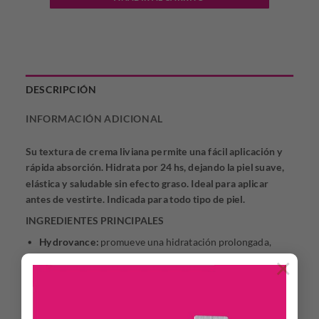
DESCRIPCIÓN
INFORMACIÓN ADICIONAL
Su textura de crema liviana permite una fácil aplicación y
rápida absorción. Hidrata por 24 hs, dejando la piel suave,
elástica y saludable sin efecto graso. Ideal para aplicar
antes de vestirte. Indicada para todo tipo de piel.
INGREDIENTES PRINCIPALES
Hydrovance:
promueve una hidratación prolongada,
incrementando la elasticidad en la piel, sin efecto graso.
×
Vitamina A:
estimula la renovación celular de la piel
aumentando su elasticidad y mejorando su apariencia.
Normaliza y suaviza la piel seca y deshidratada,