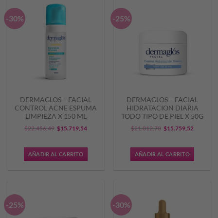
-30%
-25%
DERMAGLOS – FACIAL
DERMAGLOS – FACIAL
CONTROL ACNE ESPUMA
HIDRATACION DIARIA
LIMPIEZA X 150 ML
TODO TIPO DE PIEL X 50G
El
El
El
El
$
22.456,49
$
15.719,54
$
21.012,70
$
15.759,52
precio
precio
precio
precio
original
actual
original
actual
AÑADIR AL CARRITO
AÑADIR AL CARRITO
era:
es:
era:
es:
$22.456,49.
$15.719,54.
$21.012,70.
$15.759,
-25%
-30%