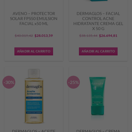
AVENO – PROTECTOR
DERMAGLOS – FACIAL
SOLAR FPS50 EMULSION
CONTROL ACNE
FACIAL x50 ML
HIDRATANTE CREMA GEL
X 50 G
El
El
El
El
$
40.019,42
$
28.013,59
$
38.135,44
$
26.694,81
precio
precio
precio
precio
original
actual
original
actual
AÑADIR AL CARRITO
AÑADIR AL CARRITO
era:
es:
era:
es:
$40.019,42.
$28.013,59.
$38.135,44.
$26.694,
-30%
-25%
DERMAGLOS – ACEITE
DERMAGLOS – CREMA