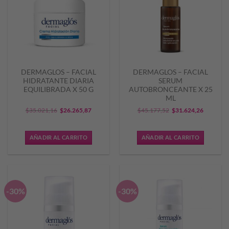
DERMAGLOS – FACIAL
DERMAGLOS – FACIAL
HIDRATANTE DIARIA
SERUM
EQUILIBRADA X 50 G
AUTOBRONCEANTE X 25
ML
El
El
El
El
$
35.021,16
$
26.265,87
$
45.177,52
$
31.624,26
precio
precio
precio
precio
original
actual
original
actual
AÑADIR AL CARRITO
AÑADIR AL CARRITO
era:
es:
era:
es:
$35.021,16.
$26.265,87.
$45.177,52.
$31.624,
-30%
-30%