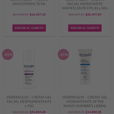
ANTI ESTRIAS 70 ML
FACIAL HIDRATANTE
MATIFICANTE FPS 30 x 50G
El
El
El
El
$
23.353,00
$
16.347,10
$
35.197,14
$
26.397,85
precio
precio
precio
precio
original
actual
original
actual
AÑADIR AL CARRITO
AÑADIR AL CARRITO
era:
es:
era:
es:
$23.353,00.
$16.347,10.
$35.197,14.
$26.397,
-25%
-25%
DERMAGLOS – CREMA GEL
DERMAGLOS – CREMA GEL
FACIAL DESPIGMENTANTE
HIDRANTANTE AFTER
x 50G
SHAVE HOMBRES x100ML
El
El
El
El
$
42.406,24
$
31.804,68
$
19.850,78
$
14.888,08