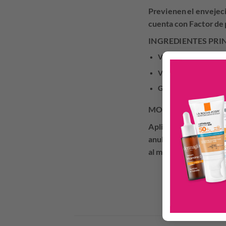
Previenen el envejeci
cuenta con Factor de p
INGREDIENTES PRI
Vitamina A:
estimula l
Vitamina E:
antioxidan
Glicerina:
ayuda a con
MODO DE USO
Aplicar cada mañana en
anular para la aplica
al maquillaje.