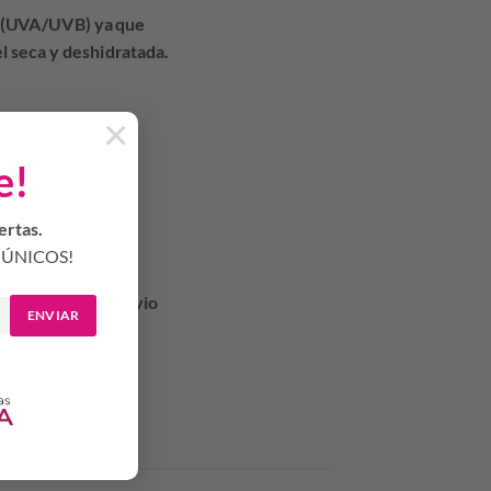
es (UVA/UVB) ya que
l seca y deshidratada.
×
apariencia.
e!
ertas.
ÚNICOS!
los dedos mayor y
la o como paso previo
ENVIAR