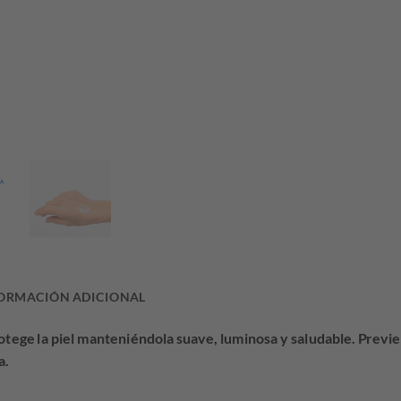
era:
es:
$33.502,34.
$25.
ORMACIÓN ADICIONAL
rotege la piel manteniéndola suave, luminosa y saludable. Previ
a.