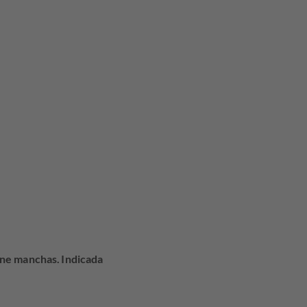
126,75.
ene manchas. Indicada