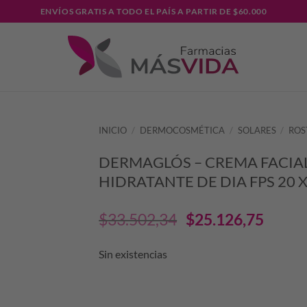
ENVÍOS GRATIS A TODO EL PAÍS A PARTIR DE $60.000
INICIO
/
DERMOCOSMÉTICA
/
SOLARES
/
ROS
DERMAGLÓS – CREMA FACIA
HIDRATANTE DE DIA FPS 20 
El
El
$
33.502,34
$
25.126,75
precio
prec
Sin existencias
original
actu