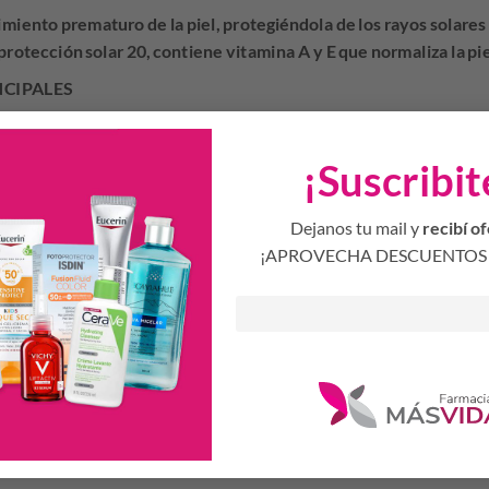
miento prematuro de la piel, protegiéndola de los rayos solar
rotección solar 20, contiene vitamina A y E que normaliza la pie
NCIPALES
a renovación celular de la piel aumentando su elasticidad y mejorando su 
te de origen natural que previene el envejecimiento prematuro de la piel.
¡Suscribit
servar y absorber la humedad de la piel.
Dejanos tu mail y
recibí of
¡APROVECHA DESCUENTOS 
 rostro, cuello y escote sobre la piel limpia y tonificada. Usar 
ción, realizando movimientos circulares ascendentes. Utilizar so
Productos Relacionados