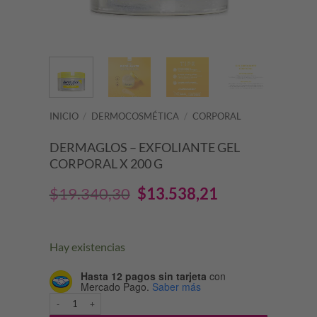
INICIO
/
DERMOCOSMÉTICA
/
CORPORAL
DERMAGLOS – EXFOLIANTE GEL
CORPORAL X 200 G
El
El
$
19.340,30
$
13.538,21
precio
precio
original
actual
Hay existencias
era:
es:
Hasta 12 pagos sin tarjeta
con
Mercado Pago.
Saber más
$19.340,30.
$13.538,21.
DERMAGLOS - EXFOLIANTE GEL CORPORAL X 200 G cantidad