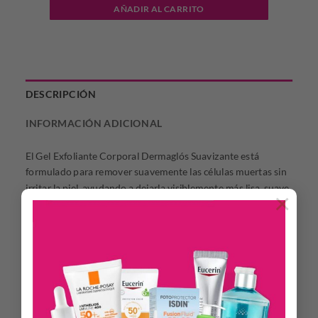
AÑADIR AL CARRITO
DESCRIPCIÓN
INFORMACIÓN ADICIONAL
El Gel Exfoliante Corporal Dermaglós Suavizante está
formulado para remover suavemente las células muertas sin
irritar la piel, ayudando a dejarla visiblemente más lisa, suave
×
y uniforme. Su fórmula combina un exfoliante natural de
origen vegetal con Aloe Vera, ideal para preparar la piel antes
de la hidratación o el uso de autobronceantes. Es un
producto hipoalergénico, apto para piel sensible,
dermatológicamente testeado y desarrollado bajo altos
estándares de calidad.
Beneficios.