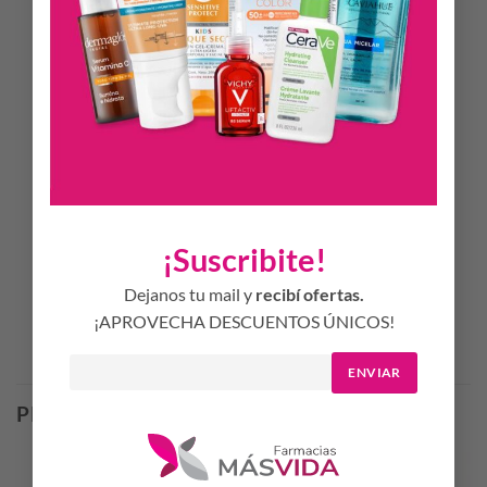
Exfoliación suave y efectiva que no daña la barrera cutánea.
Con exfoliante natural de Tagua y Aloe Vera calmante.
Hipoalergénico, apto para piel sensible y uso regular.
Sin parabenos, sin TACC y no testeado en animales.
Modo Uso.
Se recomienda aplicar sobre la piel limpia y húmeda
realizando suaves masajes circulares, insistiendo en las zonas
más ásperas. Enjuagar con abundante agua. Utilizar una o
dos veces por semana.
¡Suscribite!
Dejanos tu mail y
recibí ofertas.
¡APROVECHA DESCUENTOS ÚNICOS!
Productos Relacionados
ENVIAR
PRODUCTOS RELACIONADOS