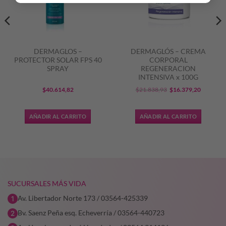
DERMAGLOS –
DERMAGLÓS – CREMA
PROTECTOR SOLAR FPS 40
CORPORAL
SPRAY
REGENERACION
INTENSIVA x 100G
El
El
$
40.614,82
$
21.838,93
$
16.379,20
precio
precio
original
actual
AÑADIR AL CARRITO
AÑADIR AL CARRITO
era:
es:
2,10.
$21.838,93.
$16.379,
SUCURSALES MÁS VIDA
Av. Libertador Norte 173 / 03564-425339
Bv. Saenz Peña esq. Echeverría / 03564-440723