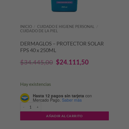
INICIO
/
CUIDADO E HIGIENE PERSONAL
/
CUIDADO DE LA PIEL
DERMAGLOS – PROTECTOR SOLAR
FPS 40 x 250ML
El
El
$
34.445,00
$
24.111,50
precio
precio
original
actual
Hay existencias
era:
es:
Hasta 12 pagos sin tarjeta
con
Mercado Pago.
Saber más
$34.445,00.
$24.111,50.
DERMAGLOS - PROTECTOR SOLAR FPS 40 x 250ML cantidad
AÑADIR AL CARRITO