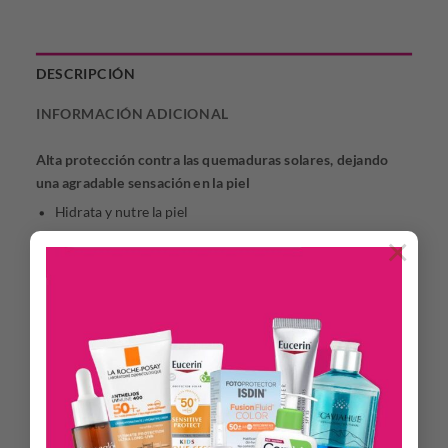
DESCRIPCIÓN
INFORMACIÓN ADICIONAL
Alta protección contra las quemaduras solares, dejando
una agradable sensación en la piel
Hidrata y nutre la piel
×
Ideal para pieles sensibles
Resistente al agua
Recomendado a partir de los 3 años
Ingredientes principales
Vitamina E:
efecto antioxidante y antiinflamatorio
Alantoína:
acción queratolítica y regeneradora de la piel
Filtros solares