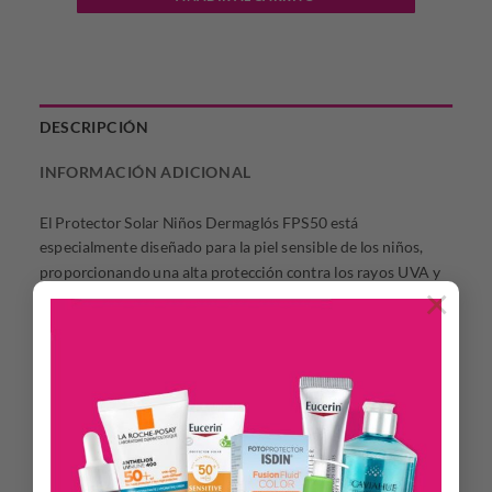
DESCRIPCIÓN
INFORMACIÓN ADICIONAL
El Protector Solar Niños Dermaglós FPS50 está
especialmente diseñado para la piel sensible de los niños,
proporcionando una alta protección contra los rayos UVA y
×
UVB. Ayuda a prevenir quemaduras solares y el
envejecimiento prematuro causado por el sol, así como el
daño solar acumulativo. Su fórmula de rápida absorción
hidrata y nutre la piel, garantizando una protección completa.
Alta protección solar contra rayos UVA y UVB.
Fórmula hipoalergénica.