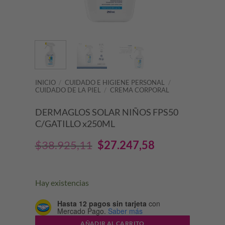
INICIO
/
CUIDADO E HIGIENE PERSONAL
/
CUIDADO DE LA PIEL
/
CREMA CORPORAL
DERMAGLOS SOLAR NIÑOS FPS50
C/GATILLO x250ML
El
El
$
38.925,11
$
27.247,58
precio
precio
original
actual
Hay existencias
era:
es:
Hasta 12 pagos sin tarjeta
con
Mercado Pago.
Saber más
$38.925,11.
$27.247,58.
AÑADIR AL CARRITO