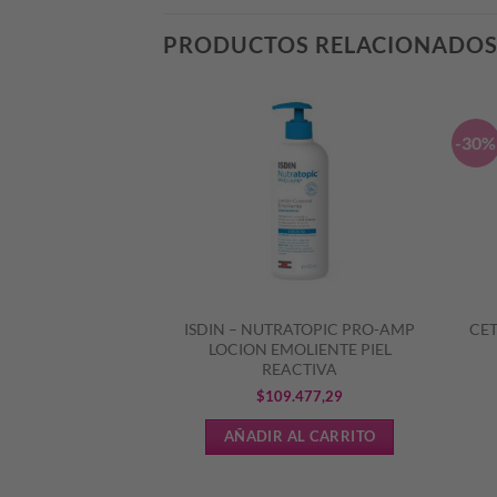
PRODUCTOS RELACIONADO
-30%
EMA HYALURON-
ISDIN – NUTRATOPIC PRO-AMP
CET
FECT DIA FPS 15
LOCION EMOLIENTE PIEL
REACTIVA
El
El
9
$
71.626,44
$
109.477,29
precio
precio
L CARRITO
AÑADIR AL CARRITO
original
actual
era:
es: