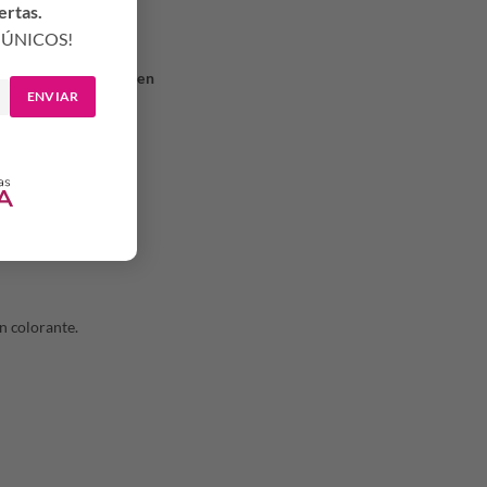
ertas.
ÚNICOS!
antebrazo y que evalúen
ENVIAR
n colorante.