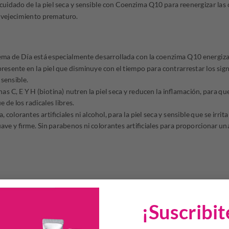
cuidado de la piel seca y sensible con Coenzima Q10 para reenergizar las 
envejecimiento prematuro.
a de Día está especialmente desarrollada con la coenzima Q10 energizad
resente en la piel que disminuye con el tiempo para contrarrestar los si
 sensible.
as C, E Y H (biotina) nutren la piel seca y reducen la inflamación, para que
 de los radicales libres.
 colorantes artificiales ni alcohol, para la piel seca y sensible que se irrit
suave y firme. Sin parabenos ni colorantes artificiales para proporcionar u
¡Suscribit