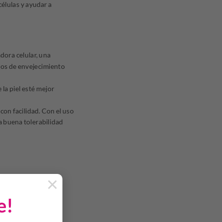
células y ayudar a
ora celular, una
gnos de envejecimiento
 la piel esté mejor
a con facilidad. Con el uso
na buena tolerabilidad
×
e!