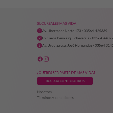
$143.252,89.
$71.626,44.
SUCURSALES MÁS VIDA
Av. Libertador Norte 173 / 03564-425339
Bv. Saenz Peña esq. Echeverría / 03564-4407
Av. Urquiza esq. José Hernández / 03564 314
¿QUERÉS SER PARTE DE MÁS VIDA?
TRABAJA CON NOSOTROS
Nosotros
Términos y condiciones