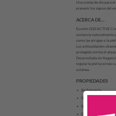
Una crema de día para el 
prevenir los signos del 
ACERCA DE…
Eucerin Q10 ACTIVE Crem
sustancia naturalmente p
como las arrugas o la piel
Los antioxidantes vitamin
protegida contra el ataque
Desarrollada sin fragancia,
regular la piel luce más 
cutánea.
PROPIEDADES
Sin fragancia
Sin colorantes
Sin alcohol
De rápida absorción