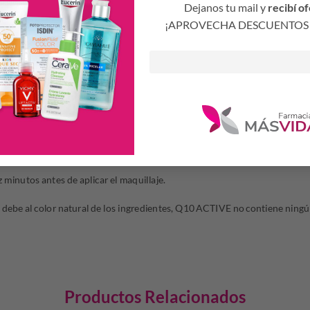
Dejanos tu mail y
recibí of
¡APROVECHA DESCUENTOS 
enda a los usuarios que apliquen el producto en la parte interior del 
or al menos un día antes de aplicarlo en el rostro.
 la piel bien limpia.
uello y escote.
l producto en la piel.
 Q10 Active contorno de ojos.
z minutos antes de aplicar el maquillaje.
e debe al color natural de los ingredientes, Q10 ACTIVE no contiene ningú
Productos Relacionados