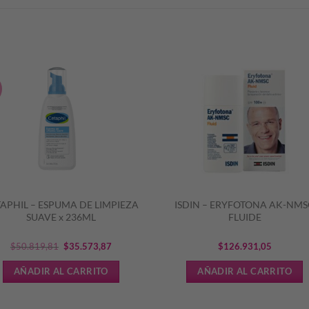
S
APHIL – ESPUMA DE LIMPIEZA
ISDIN – ERYFOTONA AK-NM
SUAVE x 236ML
FLUIDE
El
El
$
50.819,81
$
35.573,87
$
126.931,05
precio
precio
AÑADIR AL CARRITO
AÑADIR AL CARRITO
original
actual
era:
es: