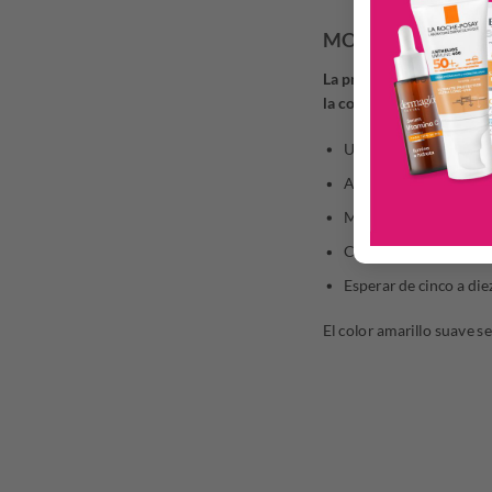
MODO DE USO
La primera vez se recomi
la condición de la piel p
Usar a la mañana sobre
Aplicar en el rostro, c
Masajear suavemente e
Continuar con Eucerin
Esperar de cinco a die
El color amarillo suave s