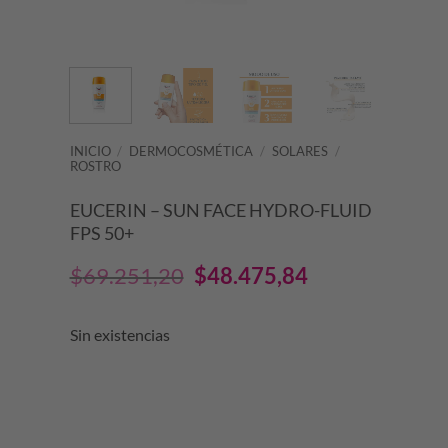
INICIO
/
DERMOCOSMÉTICA
/
SOLARES
/
ROSTRO
EUCERIN – SUN FACE HYDRO-FLUID
FPS 50+
El
El
$
69.251,20
$
48.475,84
precio
precio
Sin existencias
original
actual
era:
es:
$69.251,20.
$48.475,84.