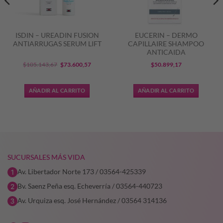
ISDIN – UREADIN FUSION
EUCERIN – DERMO
ANTIARRUGAS SERUM LIFT
CAPILLAIRE SHAMPOO
ANTICAIDA
El
El
$
105.143,67
$
73.600,57
$
50.899,17
precio
precio
original
actual
AÑADIR AL CARRITO
AÑADIR AL CARRITO
era:
es:
$105.143,67.
$73.600,57.
SUCURSALES MÁS VIDA
Av. Libertador Norte 173 / 03564-425339
Bv. Saenz Peña esq. Echeverría / 03564-440723
Av. Urquiza esq. José Hernández / 03564 314136