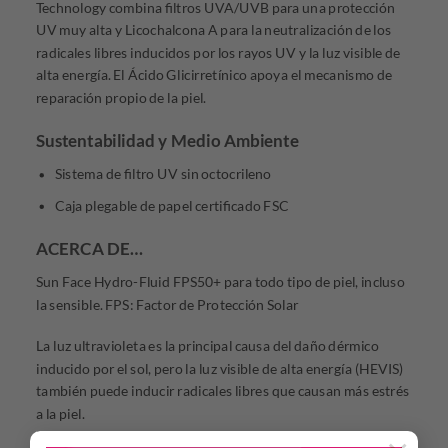
Technology combina filtros UVA/UVB para una protección
UV muy alta y Licochalcona A para la neutralización de los
radicales libres inducidos por los rayos UV y la luz visible de
alta energía. El Ácido Glicirretínico apoya el mecanismo de
reparación propio de la piel.
Sustentabilidad y Medio Ambiente
Sistema de filtro UV sin octocrileno
Caja plegable de papel certificado FSC
ACERCA DE…
Sun Face Hydro-Fluid FPS50+ para todo tipo de piel, incluso
la sensible. FPS: Factor de Protección Solar
La luz ultravioleta es la principal causa del daño dérmico
inducido por el sol, pero la luz visible de alta energía (HEVIS)
también puede inducir radicales libres que causan más estrés
a la piel.
Eucerin Sun Face Hydro-Fluid FPS 50+ es un Protector Solar