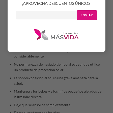
¡APROVECHA DESCUENTOS ÚNICOS!
0% pegajoso
ENVIAR
MODO DE USO
Aplicar generosamente antes de la exposición al sol y
reaplicar con frecuencia, especialmente después de nadar,
transpirar o secarse con la toalla, para mantener la
protección original.
Si se reduce la cantidad, el nivel de protección disminuirá
considerablemente.
No permanezca demasiado tiempo al sol, aunque utilice
un producto de protección solar.
La sobreexposición al sol es una grave amenaza para la
salud.
Mantenga a los bebés y a los niños pequeños alejados de
la luz solar directa.
Deje que se absorba completamente..
Evitar el contacto con los ojos.