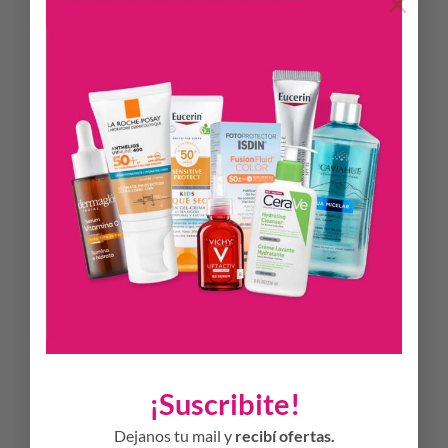
×
de uso diario con complejo hidro-tecnológico, para una
sensación de hidratación inmediata y frescura en la piel que
protege contra los daños inducidos por el sol. La Advanced
Spectral Technology combina filtros UVA y UVB de banda
ancha y fotoestables1 para una protección UV muy alta con
Licochalcona A para neutralizar los radicales libres causados
por la luz UV y HEVIS. Sun Face Hydro-Fluid FPS 50+
también incluye Ácido Glicirretínico, que favorece el
mecanismo de reparación propio de la piel.
Con fragancia, y con una fórmula ultra ligera, no deja
sensación grasa y de rápida absorción sin deja residuos
después de su uso, Eucerin Sun Face Hydro-Fluid FPS 50+ ha
demostrado clínica y dermatológicamente que es muy bien
tolerado por todos los tipos de piel, incluida la piel sensible.
PROPIEDADES
Textura ultra ligera
¡Suscribite!
0% residuos
Dejanos tu mail y
recibí ofertas.
0% grasoso