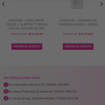
EUCERIN – HYALURON-
CETAPHIL – ESPUMA DE
FILLER + 3x EFFECT CREMA
LIMPIEZA SUAVE x 236ML
FACIAL DE NOCHE 50G
El
El
El
El
$
150.512,18
$
75.256,09
$
50.819,81
$
35.573,87
precio
precio
precio
precio
original
actual
original
actual
AÑADIR AL CARRITO
AÑADIR AL CARRITO
era:
es:
era:
es:
$150.512,18.
$75.256,09.
$50.819,81.
$35.573,
SUCURSALES MÁS VIDA
Av. Libertador Norte 173 / 03564-425339
Bv. Saenz Peña esq. Echeverría / 03564-440723
Av. Urquiza esq. José Hernández / 03564 314136