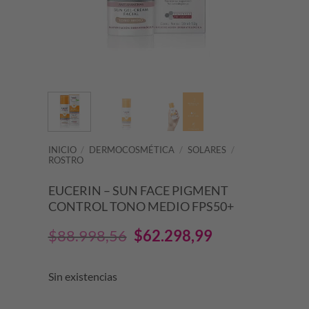
INICIO
/
DERMOCOSMÉTICA
/
SOLARES
/
ROSTRO
EUCERIN – SUN FACE PIGMENT
CONTROL TONO MEDIO FPS50+
El
El
$
88.998,56
$
62.298,99
precio
precio
Sin existencias
original
actual