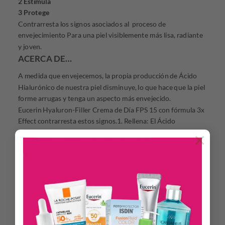
2 Estimula
3 Protege
Contrarresta los signos asociados al proceso de
envejecimiento Para una piel visiblemente más lisa, radiante
y joven.
ACERCA DE…
A medida que envejecemos, la propia producción de Ácido
Hialurónico de nuestra piel disminuye, lo que hace que la piel
forme arrugas y tenga un aspecto más envejecido.
Eucerin Hyaluron-Filler Crema de Día FPS 15 con fórmula 3x
Effect contrarresta estos signos.1. Rellena: El Ácido
Hialurónico de alto y bajo peso molecular hidrata y ayuda a
×
rellenar las arrugas.
2. Estimula: La Saponina Antioxidante, ayuda a activar la
producción de Ácido Hialurónico propia de la piel hasta en un
256% y protege la piel de los radicales libres.
3. Protege: La Enoxolona ayuda a disminuir la tasa de
degradación del Ácido Hialurónico en más de un 50%.
Eucerin Hyaluron-Filler 3x Effect Crema de Día FPS 15
aborda los primeros signos de envejecimiento en la piel seca.