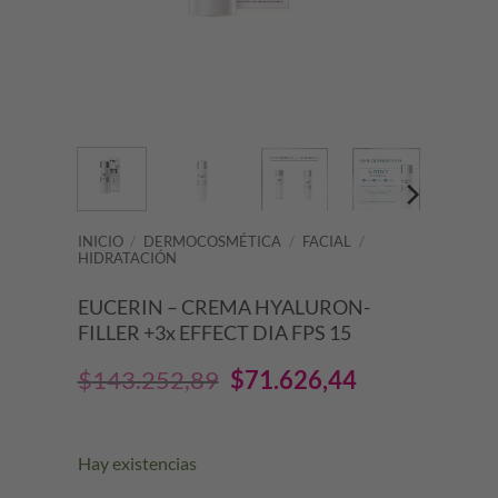
INICIO
/
DERMOCOSMÉTICA
/
FACIAL
/
HIDRATACIÓN
EUCERIN – CREMA HYALURON-
FILLER +3x EFFECT DIA FPS 15
El
El
$
143.252,89
$
71.626,44
precio
precio
original
actual
Hay existencias
era:
es: