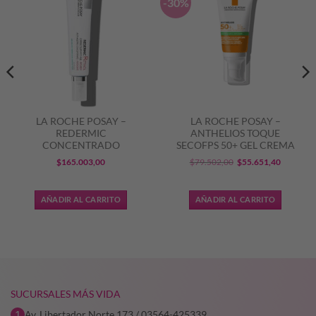
-30%
LA ROCHE POSAY –
LA ROCHE POSAY –
REDERMIC
ANTHELIOS TOQUE
CONCENTRADO
SECOFPS 50+ GEL CREMA
El
El
$
165.003,00
$
79.502,00
$
55.651,40
precio
precio
original
actual
AÑADIR AL CARRITO
AÑADIR AL CARRITO
era:
es:
$79.502,00.
$55.651,
SUCURSALES MÁS VIDA
Av. Libertador Norte 173 / 03564-425339