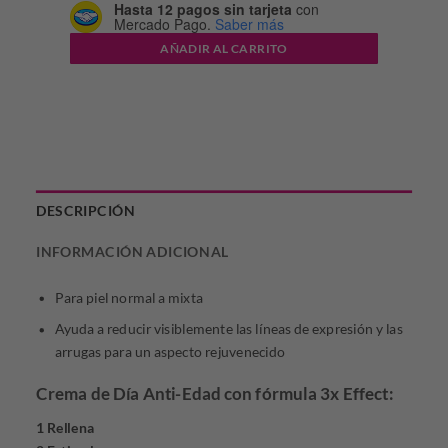
Hasta 12 pagos sin tarjeta
con
Mercado Pago.
Saber más
$143.252,89.
$71.626,44.
AÑADIR AL CARRITO
DESCRIPCIÓN
INFORMACIÓN ADICIONAL
Para piel normal a mixta
Ayuda a reducir visiblemente las líneas de expresión y las
arrugas para un aspecto rejuvenecido
Crema de Día Anti-Edad con fórmula 3x Effect:
1 Rellena