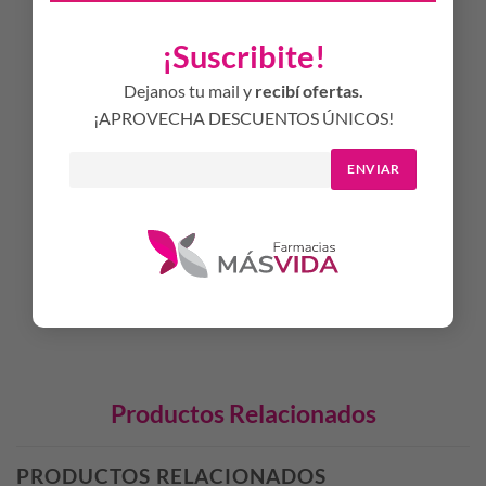
Mejora la densidad y redefine el contorno facial
¡Suscribite!
Textura bálsamo nutritiva con efecto detox que
aporta
confort, nutrición y regeneración durante toda la
Dejanos tu mail y
recibí ofertas.
noche
¡APROVECHA DESCUENTOS ÚNICOS!
MODO DE USO
ENVIAR
Se recomienda aplicar por la noche sobre la piel limpia y seca
del rostro, cuello y escote. Tomar una pequeña cantidad del
bálsamo y distribuir con suaves movimientos ascendentes
hasta su total absorción.
Productos Relacionados
PRODUCTOS RELACIONADOS