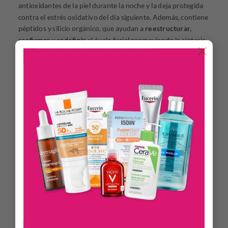
antioxidantes de la piel durante la noche y la deja protegida
contra el estrés oxidativo del día siguiente. Además, contiene
péptidos y silicio orgánico, que ayudan a
reestructurar,
reafirmar y redefinir
el óvalo facial promoviendo la síntesis
×
de colágeno y elastina. La fórmula se completa con alantoína
calmante, omegas 3, 6 y 9 para nutrir profundamente, una
textura bálsamo rica y sedosa que ofrece confort inmediato y
efecto detoxificante.
Este tratamiento nocturno es ideal para
pieles
deshidratadas, apagadas o con signos de envejecimiento
, su
uso continuo mejora visiblemente la elasticidad, la densidad
cutánea y la luminosidad del rostro al despertar.
DESCRIPCIÓN
Hidratación multicapa con Ácido Hialurónico 4D, rellena,
alisa e hidrata intensamente todas las capas de la piel
Refuerza la piel contra el estrés oxidativo y signos de
fatiga