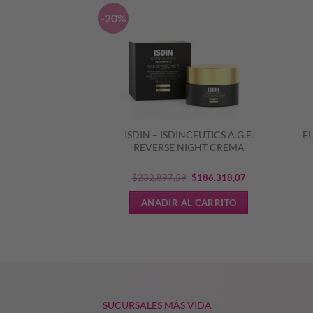
-20%
ISDIN – ISDINCEUTICS A.G.E.
E
TERMAL x 150ML
REVERSE NIGHT CREMA
El
El
000,00
$
232.897,59
$
186.318,07
precio
precio
L CARRITO
AÑADIR AL CARRITO
original
actual
era:
es:
$232.897,59.
$186.318,07.
SUCURSALES MÁS VIDA