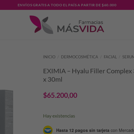
ENVÍOS GRATIS A TODO EL PAÍS A PARTIR DE $60.000
INICIO
/
DERMOCOSMÉTICA
/
FACIAL
/
SERU
EXIMIA – Hyalu Filler Complex
x 30ml
$
65.200,00
Hay existencias
Hasta 12 pagos sin tarjeta
con Mercad