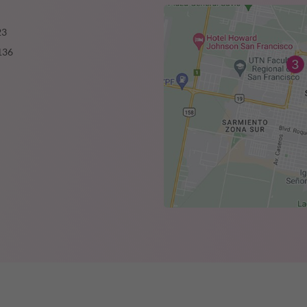
23
136