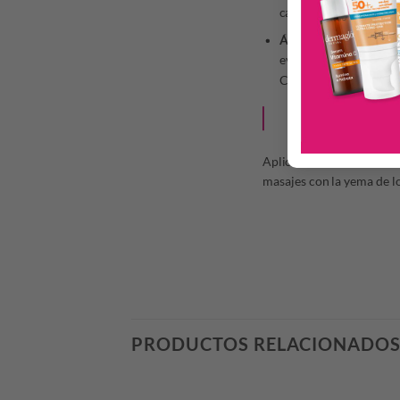
capas más profundas de
Ácido hialurónico de 
evita la pérdida tran
Contiene también
Sil
INDICACIONE
Aplicar las gotas, por la 
masajes con la yema de lo
PRODUCTOS RELACIONADO