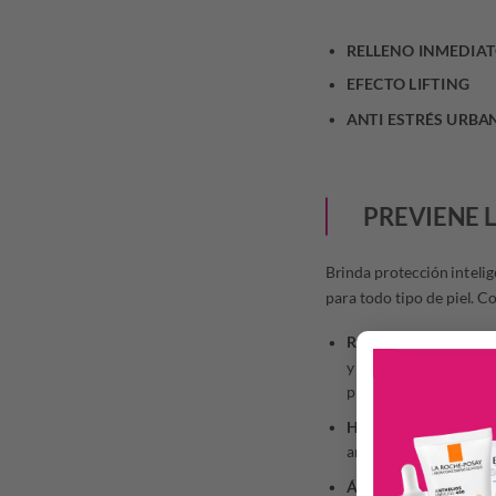
RELLENO INMEDIA
EFECTO LIFTING
ANTI ESTRÉS URBA
PREVIENE 
Brinda protección intelig
para todo tipo de piel. C
RONACARE® AP.
Pod
y sometidas a la acci
producen una triple acc
Hyadisine®.
Efecto fi
arrugas.
Ácido hialurónico de 