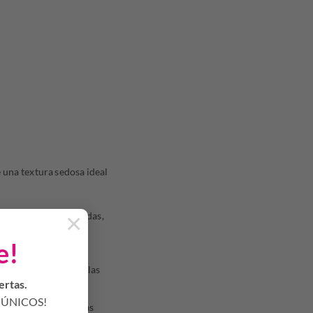
e una textura sedosa ideal
×
as, agotadas, estresadas,
co de activos que
e!
relleno inmediato de las
ertas.
ÚNICOS!
adora de arrugas en las