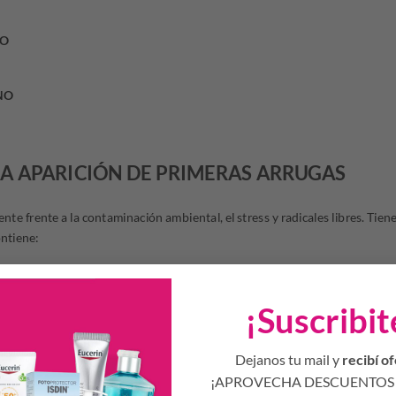
TO
NO
LA APARICIÓN DE PRIMERAS ARRUGAS
ente frente a la contaminación ambiental, el stress y radicales libres. Tien
ontiene:
eroso antioxidante y anti polución, que brinda protección a pieles urban
ón combinada de la contaminación y rayos UV. Tiene un compuesto sinérgi
¡Suscribit
ión filler:
ller inmediato. Activo de última generación biotecnológica que brinda un 
Dejanos tu mail y
recibí of
¡APROVECHA DESCUENTOS 
bajo peso molecular.
Efecto lifting sin cirugía. Acción rellenadora y repar