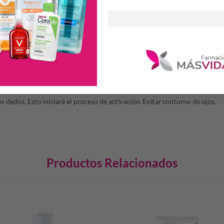
 la piel.
alto peso molecular.
Ultra hidratación. Actúa en la superficie de la piel 
sepidérmica de agua (TEWL).
icio Orgánico
, que estimula la producción de colágeno, elastina y ácido h
S
mañana y/o noche, sobre la piel limpia y seca del rostro, cuello y escote. H
s dedos. Esto iniciará el proceso de activación. Evitar contorno de ojos.
Productos Relacionados
S