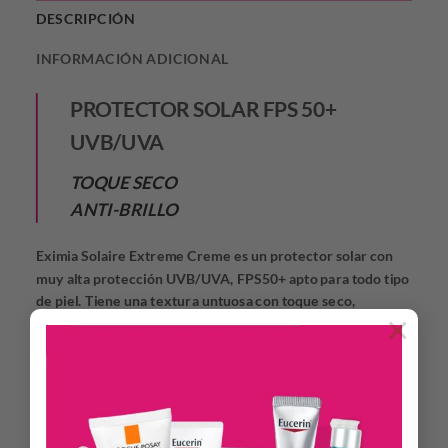
DESCRIPCIÓN
INFORMACIÓN ADICIONAL
PROTECTOR SOLAR FPS 50+
UVB/UVA
TOQUE SECO
ANTI-BRILLO
Eximia Solaire Extreme Creme es un protector solar con
muy alta protección UVB/UVA, FPS50+ apto para todo tipo
de piel. Tiene una textura untuosa con toque seco,
×
logrando una absorción inmediata. Tiene un efecto anti-
brillo sobre la piel del rostro y la protege del
envejecimiento cutáneo prematuro y del daño celular a
largo plazo, causado por los rayos solares. Su presentación
permite un uso cómodo y eficaz, sin desperdiciar producto.
Es ideal para llevar llevar todos los días y aplicar