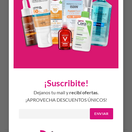
repetidamente durante el día.
INDICACIONES
Aplicar generosamente la crema fluida sobre la piel del
rostro, cuello y escote treinta minutos antes de la
exposición solar. Reaplicar cada dos horas para mantener la
protección, especialmente luego de nadar, transpirar o
secar la piel. Es necesaria la reaplicación del producto para
mantener su efectividad. Si la cantidad aplicada no fuera la
adecuada, el nivel de protección se reducirá
significativamente. Este producto no ofrece ninguna
protección contra la insolación. Ayuda a prevenir las
¡Suscribite!
quemaduras solares. Clínica y dermatológicamente
testeado. Hipoalergénico
Dejanos tu mail y
recibí ofertas.
¡APROVECHA DESCUENTOS ÚNICOS!
ENVIAR
Productos Relacionados