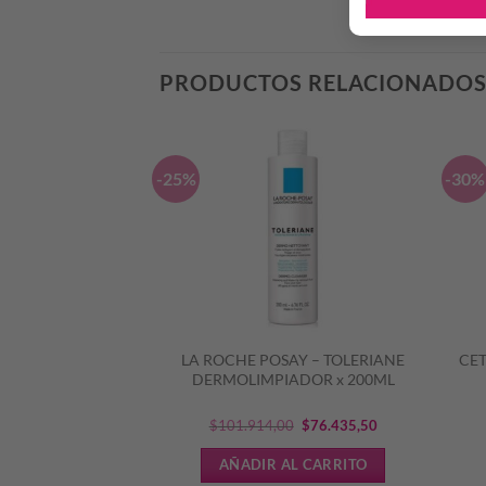
PRODUCTOS RELACIONADO
-25%
-30%
AY – EFFACLAR
LA ROCHE POSAY – TOLERIANE
CET
x 40ML
DERMOLIMPIADOR x 200ML
El
El
842,99
$
101.914,00
$
76.435,50
precio
precio
L CARRITO
AÑADIR AL CARRITO
original
actual