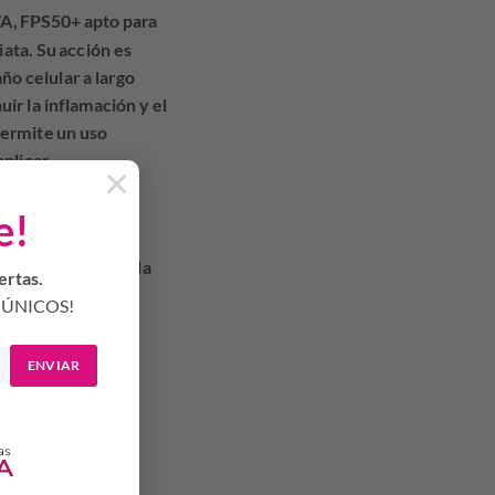
VA, FPS50+ apto para
iata. Su acción es
ño celular a largo
ir la inflamación y el
permite un uso
aplicar
×
e!
 minutos antes de la
ertas.
e luego de nadar,
ÚNICOS!
ectividad. Si la
vamente. Este
ENVIAR
maduras solares.