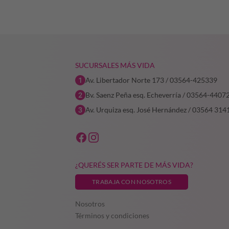
era:
es:
$101.914,00.
$76.435,50.
SUCURSALES MÁS VIDA
Av. Libertador Norte 173 / 03564-425339
Bv. Saenz Peña esq. Echeverría / 03564-4407
Av. Urquiza esq. José Hernández / 03564 314
¿QUERÉS SER PARTE DE MÁS VIDA?
TRABAJA CON NOSOTROS
Nosotros
Términos y condiciones