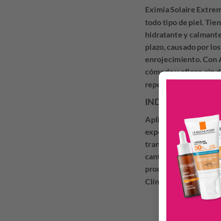
Eximia Solaire Extre
todo tipo de piel. Tie
hidratante y calmante
plazo, causado por lo
enrojecimiento. Con
cómodo y eficaz, sin d
repetidamente durante
INDICACIONES
Aplicar generosamente 
exposición solar. Rea
transpirar o secar la 
cantidad aplicada no f
producto no ofrece ni
Clínica y dermatológ