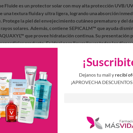
me Fluide es un protector solar con muy alta protección UVB/U
ne una textura fluida y ultra ligera, logrando una absorción inmed
. Protege la piel del envejecimiento cutáneo prematuro y del da
s rayos solares. Además, contiene
SEPICALM™
que ayuda disminu
AQUAXYL™
que provee hidratación continua. Su presentación 
esperdiciar producto. Es ideal para llevar llevar todos los días y 
 el día.
¡Suscribit
la crema fluida sobre la piel del rostro, cuello y escote treinta
Dejanos tu mail y
recibí of
plicar cada dos horas para mantener la protección, especialment
¡APROVECHA DESCUENTOS 
piel. Es necesaria la reaplicación del producto para mantener su ef
uera la adecuada, el nivel de protección se reducirá significati
nguna protección contra la insolación. Ayuda a prevenir las que
icamente testeado. Hipoalergénico.