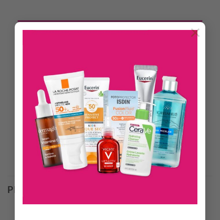
×
DESCRIPCIÓN
INFORMACIÓN ADICIONAL
Fortisip MAX es un alimento nutricionalmente completo,
adicionado con proteínas, energía, vitaminas y minerales.
Desarrollado para consumir solo como un batido o bien
enriquecer los alimentos. Permite fortificar los alimentos y
bebidas de forma equilibrada.
Productos Relacionados
PRODUCTOS RELACIONADOS