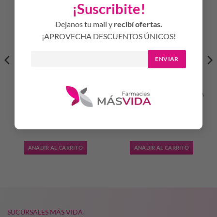
¡Suscribite!
Dejanos tu mail y
recibí ofertas.
¡APROVECHA DESCUENTOS ÚNICOS!
ENVIAR
ULTRAFLEX GLUCO
AMANDOTE YERBA BOLSA
SOBRES X 15
BENDITO AMARGO X 500
GR
$
27.500,00
$
17.480,00
AÑADIR AL CARRITO
AÑADIR AL CARRITO
SUCURSALES MÁS VIDA