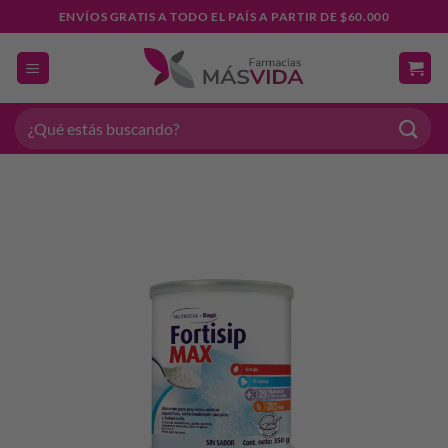
Saltar
ENVÍOS GRATIS A TODO EL PAÍS A PARTIR DE $60.000
al
contenido
Buscar
por: